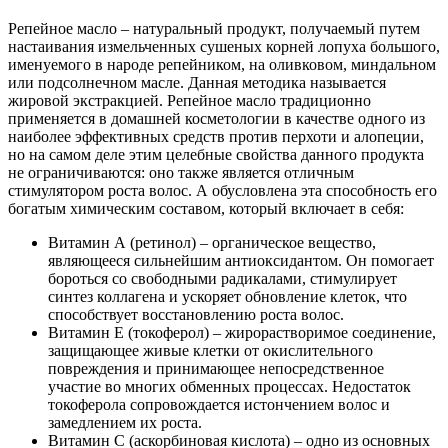
Репейное масло – натуральный продукт, получаемый путем
настаивания измельченных сушеных корней лопуха большого,
именуемого в народе репейником, на оливковом, миндальном
или подсолнечном масле. Данная методика называется
жировой экстракцией. Репейное масло традиционно
применяется в домашней косметологии в качестве одного из
наиболее эффективных средств против перхоти и алопеции,
но на самом деле этим целебные свойства данного продукта
не ограничиваются: оно также является отличным
стимулятором роста волос. А обусловлена эта способность его
богатым химическим составом, который включает в себя:
Витамин А (ретинол) – органическое вещество,
являющееся сильнейшим антиоксидантом. Он помогает
бороться со свободными радикалами, стимулирует
синтез коллагена и ускоряет обновление клеток, что
способствует восстановлению роста волос.
Витамин Е (токоферол) – жирорастворимое соединение,
защищающее живые клетки от окислительного
повреждения и принимающее непосредственное
участие во многих обменных процессах. Недостаток
токоферола сопровождается истончением волос и
замедлением их роста.
Витамин С (аскорбиновая кислота) – одно из основных