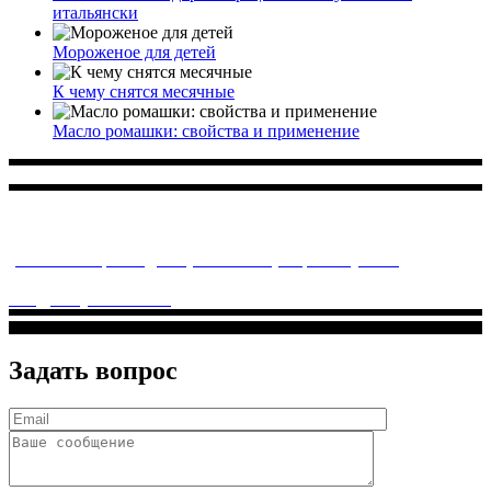
итальянски
Мороженое для детей
К чему снятся месячные
Масло ромашки: свойства и применение
Многопрофильное медицинское учреждение, которое
заботится о детском здоровье и оказывает медицинские
услуги высочайшего качества.
ул. Святоозерская д. 15 (м. Выхино) мкр. Кожухово
(м. ул
Дмитриевского, м. Лухмановская)
info@solnyshkomed.ru
Задать вопрос