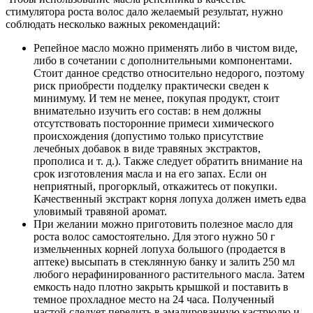
стимулятора роста волос дало желаемый результат, нужно
соблюдать несколько важных рекомендаций:
Репейное масло можно применять либо в чистом виде,
либо в сочетании с дополнительными компонентами.
Стоит данное средство относительно недорого, поэтому
риск приобрести подделку практически сведен к
минимуму. И тем не менее, покупая продукт, стоит
внимательно изучить его состав: в нем должны
отсутствовать посторонние примеси химического
происхождения (допустимо только присутствие
лечебных добавок в виде травяных экстрактов,
прополиса и т. д.). Также следует обратить внимание на
срок изготовления масла и на его запах. Если он
неприятный, прогорклый, откажитесь от покупки.
Качественный экстракт корня лопуха должен иметь едва
уловимый травяной аромат.
При желании можно приготовить полезное масло для
роста волос самостоятельно. Для этого нужно 50 г
измельченных корней лопуха большого (продается в
аптеке) высыпать в стеклянную банку и залить 250 мл
любого нерафинированного растительного масла. Затем
емкость надо плотно закрыть крышкой и поставить в
темное прохладное место на 24 часа. Полученный
настой следует перелить в эмалированную кастрюлю и