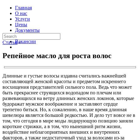
Главная
О нас
Услуги
Цены
Документы
Контакты
Вакансии
Статьи
›
Репейное масло для роста волос
Длинные и густые волосы издавна считались важнейшей
составляющей женской красоты и предметом искреннего
восхищения представителей сильного пола. Ведь что может
быть прекраснее струящихся водопадом по плечам или
развевающихся на ветру длинных женских локонов, которые
будоражат мужское воображение и заставляют сердце
трепетно биться. Но, к сожалению, в наше время длинная
шевелюра является большой редкостью. И дело тут вовсе не в
том, что сегодня в мире моды лидирующую позицию заняли
короткие стрижки, а в том, что нынешний ритм жизни,
воздействие неблагоприятных внешних и внутренних
факторов, а также недостаточный уход за волосами из-за