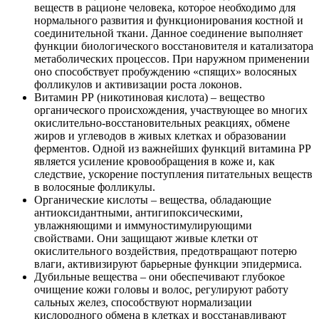
веществ в рационе человека, которое необходимо для
нормального развития и функционирования костной и
соединительной ткани. Данное соединение выполняет
функции биологического восстановителя и катализатора
метаболических процессов. При наружном применении
оно способствует пробуждению «спящих» волосяных
фолликулов и активизации роста локонов.
Витамин РР (никотиновая кислота) – вещество
органического происхождения, участвующее во многих
окислительно-восстановительных реакциях, обмене
жиров и углеводов в живых клетках и образовании
ферментов. Одной из важнейших функций витамина РР
является усиление кровообращения в коже и, как
следствие, ускорение поступления питательных веществ
в волосяные фолликулы.
Органические кислоты – вещества, обладающие
антиоксидантными, антигипоксическими,
увлажняющими и иммуностимулирующими
свойствами. Они защищают живые клетки от
окислительного воздействия, предотвращают потерю
влаги, активизируют барьерные функции эпидермиса.
Дубильные вещества – они обеспечивают глубокое
очищение кожи головы и волос, регулируют работу
сальных желез, способствуют нормализации
кислородного обмена в клетках и восстанавливают