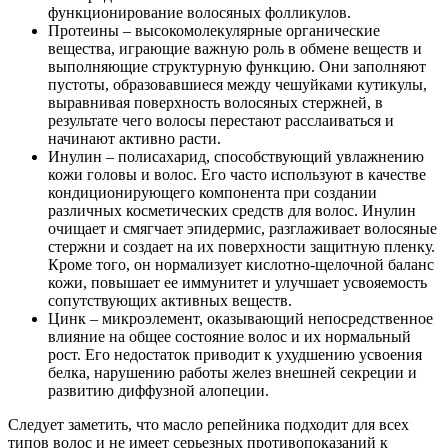
функционирование волосяных фолликулов.
Протеины – высокомолекулярные органические
вещества, играющие важную роль в обмене веществ и
выполняющие структурную функцию. Они заполняют
пустоты, образовавшиеся между чешуйками кутикулы,
выравнивая поверхность волосяных стержней, в
результате чего волосы перестают расслаиваться и
начинают активно расти.
Инулин – полисахарид, способствующий увлажнению
кожи головы и волос. Его часто используют в качестве
кондиционирующего компонента при создании
различных косметических средств для волос. Инулин
очищает и смягчает эпидермис, разглаживает волосяные
стержни и создает на их поверхности защитную пленку.
Кроме того, он нормализует кислотно-щелочной баланс
кожи, повышает ее иммунитет и улучшает усвояемость
сопутствующих активных веществ.
Цинк – микроэлемент, оказывающий непосредственное
влияние на общее состояние волос и их нормальный
рост. Его недостаток приводит к ухудшению усвоения
белка, нарушению работы желез внешней секреции и
развитию диффузной алопеции.
Следует заметить, что масло репейника подходит для всех
типов волос и не имеет серьезных противопоказаний к