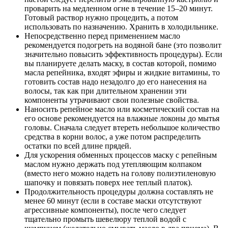
проварить на медленном огне в течение 15–20 минут.
Готовый раствор нужно процедить, а потом
использовать по назначению. Хранить в холодильнике.
Непосредственно перед применением масло
рекомендуется подогреть на водяной бане (это позволит
значительно повысить эффективность процедуры). Если
вы планируете делать маску, в состав которой, помимо
масла репейника, входят эфиры и жидкие витамины, то
готовить состав надо незадолго до его нанесения на
волосы, так как при длительном хранении эти
компоненты утрачивают свои полезные свойства.
Наносить репейное масло или косметический состав на
его основе рекомендуется на влажные локоны до мытья
головы. Сначала следует втереть небольшое количество
средства в корни волос, а уже потом распределить
остатки по всей длине прядей.
Для ускорения обменных процессов маску с репейным
маслом нужно держать под утепляющим колпаком
(вместо него можно надеть на голову полиэтиленовую
шапочку и повязать поверх нее теплый платок).
Продолжительность процедуры должна составлять не
менее 60 минут (если в составе маски отсутствуют
агрессивные компоненты), после чего следует
тщательно промыть шевелюру теплой водой с