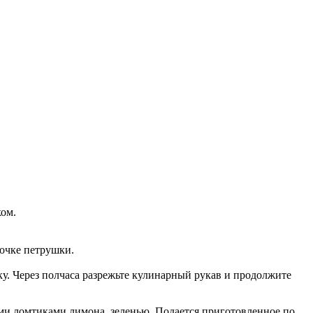
ком.
точке петрушки.
ку. Через полчаса разрежьте кулинарный рукав и продолжите
ими ломтиками лимона, зеленью. Подается приготовленное по