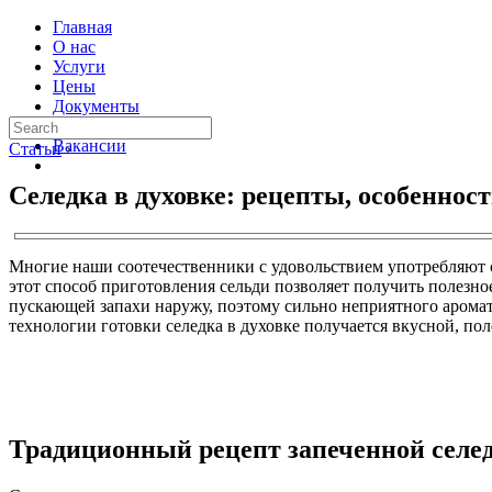
Главная
О нас
Услуги
Цены
Документы
Контакты
Вакансии
Статьи
›
Селедка в духовке: рецепты, особеннос
Многие наши соотечественники с удовольствием употребляют со
этот способ приготовления сельди позволяет получить полезное
пускающей запахи наружу, поэтому сильно неприятного аромата
технологии готовки селедка в духовке получается вкусной, по
Традиционный рецепт запеченной селе