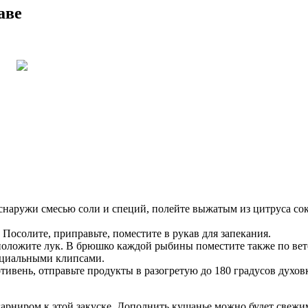
аве
 снаружи смесью соли и специй, полейте выжатым из цитруса со
Посолите, приправьте, поместите в рукав для запекания.
 положите лук. В брюшко каждой рыбины поместите также по ве
ециальными клипсами.
ивень, отправьте продукты в разогретую до 180 градусов духов
 гарниром к этой закуске. Дополнить кушанье можно будет свеж