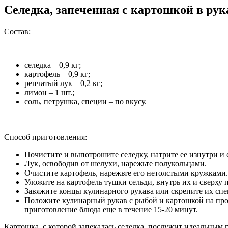
Селедка, запеченная с картошкой в рук
Состав:
селедка – 0,9 кг;
картофель – 0,9 кг;
репчатый лук – 0,2 кг;
лимон – 1 шт.;
соль, петрушка, специи – по вкусу.
Способ приготовления:
Почистите и выпотрошите селедку, натрите ее изнутри и
Лук, освободив от шелухи, нарежьте полукольцами.
Очистите картофель, нарежьте его нетолстыми кружками. 
Уложите на картофель тушки сельди, внутрь их и сверху
Завяжите концы кулинарного рукава или скрепите их сп
Положите кулинарный рукав с рыбой и картошкой на прот
приготовление блюда еще в течение 15-20 минут.
Картошка, с которой запекалась селедка, послужит идеальным