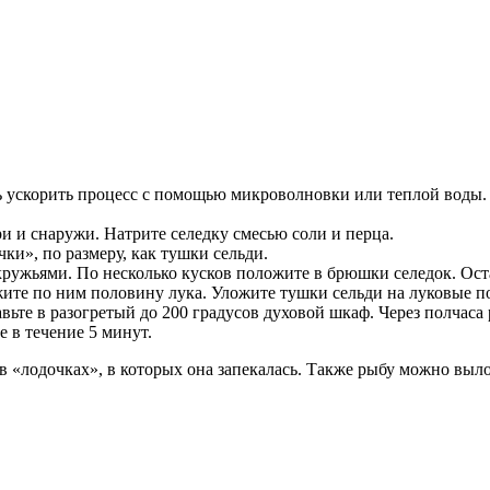
сь ускорить процесс с помощью микроволновки или теплой воды.
и и снаружи. Натрите селедку смесью соли и перца.
ки», по размеру, как тушки сельди.
ружьями. По несколько кусков положите в брюшки селедок. Ост
жите по ним половину лука. Уложите тушки сельди на луковые 
вьте в разогретый до 200 градусов духовой шкаф. Через полчаса 
 в течение 5 минут.
«лодочках», в которых она запекалась. Также рыбу можно вылож