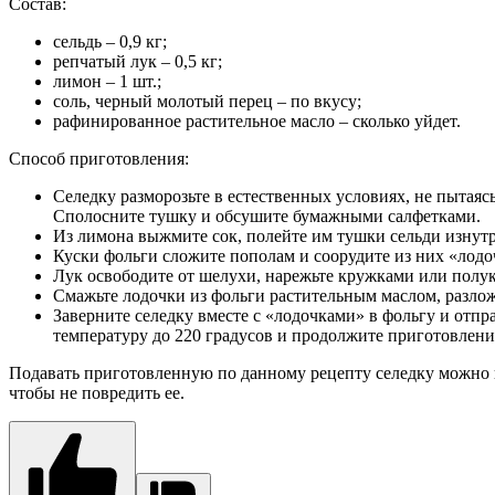
Состав:
сельдь – 0,9 кг;
репчатый лук – 0,5 кг;
лимон – 1 шт.;
соль, черный молотый перец – по вкусу;
рафинированное растительное масло – сколько уйдет.
Способ приготовления:
Селедку разморозьте в естественных условиях, не пытая
Сполосните тушку и обсушите бумажными салфетками.
Из лимона выжмите сок, полейте им тушки сельди изнутр
Куски фольги сложите пополам и соорудите из них «лодоч
Лук освободите от шелухи, нарежьте кружками или полук
Смажьте лодочки из фольги растительным маслом, разло
Заверните селедку вместе с «лодочками» в фольгу и отпра
температуру до 220 градусов и продолжите приготовление
Подавать приготовленную по данному рецепту селедку можно в 
чтобы не повредить ее.