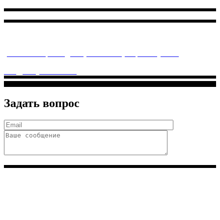
Многопрофильное медицинское учреждение, которое
заботится о детском здоровье и оказывает медицинские
услуги высочайшего качества.
ул. Святоозерская д. 15 (м. Выхино) мкр. Кожухово
(м. ул
Дмитриевского, м. Лухмановская)
info@solnyshkomed.ru
Задать вопрос