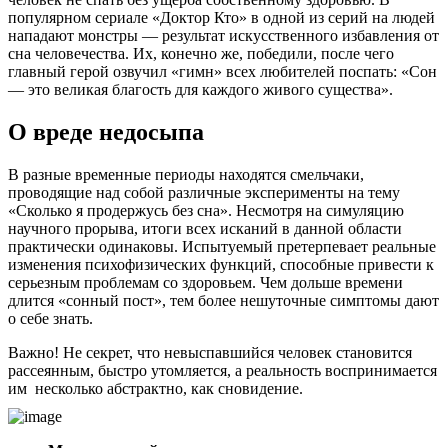
популярном сериале «Доктор Кто» в одной из серий на людей
нападают монстры — результат искусственного избавления от
сна человечества. Их, конечно же, победили, после чего
главный герой озвучил «гимн» всех любителей поспать: «Сон
— это великая благость для каждого живого существа».
О вреде недосыпа
В разные временные периоды находятся смельчаки,
проводящие над собой различные эксперименты на тему
«Сколько я продержусь без сна». Несмотря на симуляцию
научного прорыва, итоги всех исканий в данной области
практически одинаковы. Испытуемый претерпевает реальные
изменения психофизических функций, способные привести к
серьезным проблемам со здоровьем. Чем дольше времени
длится «сонный пост», тем более нешуточные симптомы дают
о себе знать.
Важно! Не секрет, что невыспавшийся человек становится
рассеянным, быстро утомляется, а реальность воспринимается
им несколько абстрактно, как сновидение.