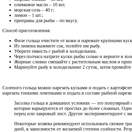
оливковое масло – 10 мл;
морская соль – 40 г;
лимон – 1 шт.;
приправы для рыбы – по вкусу.
Способ приготовления:
Филе гольца очистите от кожи и нарежьте крупными кус
Из лимона выжмите сок, полейте им рыбу.
Уберите емкость с рыбой в холодильник.
Через полчаса натрите куски рыбы солью и верните в хол
Жирные сливки смешайте с растительным маслом и припр
Маринуйте рыбу в холодильнике 2 суток, затем промойт
Соленого гольца можно нарезать кусками и подать с картофеле
нарезать тонкими ломтиками и подать в составе рыбной нарезк
Засолка гольца в домашних условиях — это популярный с
которые варьируются от простых до более сложных. Одни
перец или лавровый лист. Другие экспериментируют с ма
Некоторые хозяева рекомендуют использовать свежие трав
дней, в зависимости от желаемой степени солёности. Рез