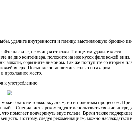
рыбы, удалите внутренности и пленку, выстилающую брюшко изну
айте на филе, не очищая от кожи. Пинцетом удалите кости.
те на дно контейнера, положите на нее кусок филе кожей вниз.
ны мякоти, сбрызните лимоном. Так же поступите со вторым пл
 кожей вверх. Посыпьте оставшимися солью и сахаром.
 в прохладное место.
тов к употреблению.
х может быть не только вкусным, но и полезным процессом. Пр
ва рыбы. Специалисты рекомендуют использовать свежие ингреди
й, что помогает подчеркнуть вкус гольца. Врачи также подчерк
веществ. Поэтому, следуя рекомендациям, можно наслаждаться н