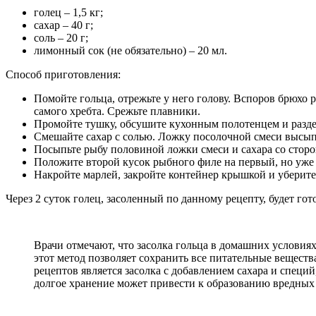
голец – 1,5 кг;
сахар – 40 г;
соль – 20 г;
лимонный сок (не обязательно) – 20 мл.
Способ приготовления:
Помойте гольца, отрежьте у него голову. Вспоров брюхо 
самого хребта. Срежьте плавники.
Промойте тушку, обсушите кухонным полотенцем и раздел
Смешайте сахар с солью. Ложку посолочной смеси высыпь
Посыпьте рыбу половиной ложки смеси и сахара со сторо
Положите второй кусок рыбного филе на первый, но уже
Накройте марлей, закройте контейнер крышкой и уберите
Через 2 суток голец, засоленный по данному рецепту, будет го
Врачи отмечают, что засолка гольца в домашних условия
этот метод позволяет сохранить все питательные вещест
рецептов является засолка с добавлением сахара и специ
долгое хранение может привести к образованию вредных 