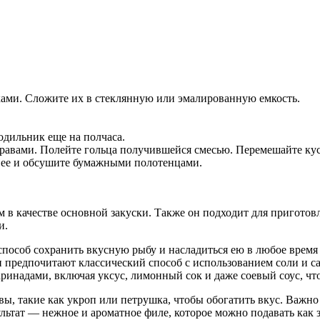
ками. Сложите их в стеклянную или эмалированную емкость.
одильник еще на полчаса.
авами. Полейте гольца получившейся смесью. Перемешайте кус
е ее и обсушите бумажными полотенцами.
м в качестве основной закуски. Также он подходит для приготов
и.
пособ сохранить вкусную рыбу и насладиться ею в любое время
 предпочитают классический способ с использованием соли и сах
ринадами, включая уксус, лимонный сок и даже соевый соус, чт
ы, такие как укроп или петрушка, чтобы обогатить вкус. Важно 
ультат — нежное и ароматное филе, которое можно подавать как 