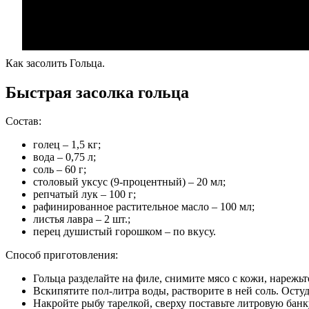
Как засолить Гольца.
Быстрая засолка гольца
Состав:
голец – 1,5 кг;
вода – 0,75 л;
соль – 60 г;
столовый уксус (9-процентный) – 20 мл;
репчатый лук – 100 г;
рафинированное растительное масло – 100 мл;
листья лавра – 2 шт.;
перец душистый горошком – по вкусу.
Способ приготовления:
Гольца разделайте на филе, снимите мясо с кожи, нарежь
Вскипятите пол-литра воды, растворите в ней соль. Осту
Накройте рыбу тарелкой, сверху поставьте литровую банку