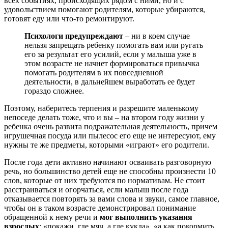
всех событиях, происходящих рядом с ними, но и с
удовольствием помогают родителям, которые убираются,
готовят еду или что-то ремонтируют.
Психологи предупреждают
– ни в коем случае
нельзя запрещать ребенку помогать вам или ругать
его за результат его усилий, если у малыша уже в
этом возрасте не начнет формироваться привычка
помогать родителям в их повседневной
деятельности, в дальнейшем выработать ее будет
гораздо сложнее.
Поэтому, наберитесь терпения и разрешите маленькому
непоседе делать тоже, что и вы – на втором году жизни у
ребенка очень развита подражательная деятельность, причем
игрушечная посуда или пылесос его еще не интересуют, ему
нужны те же предметы, которыми «играют» его родители.
После года дети активно начинают осваивать разговорную
речь, но большинство детей еще не способны произнести 10
слов, которые от них требуются по нормативам. Не стоит
расстраиваться и огорчаться, если малыш после года
отказывается повторять за вами слова и звуки, самое главное,
чтобы он в таком возрасте демонстрировал понимание
обращенной к нему речи и
мог выполнить указания
взрослых
: «покажи, где мяч, а где кукла», «а как покормить