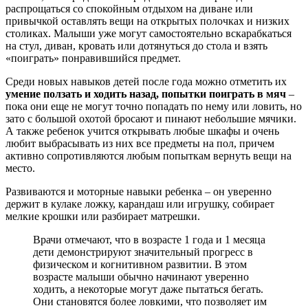
распрощаться со спокойным отдыхом на диване или
привычкой оставлять вещи на открытых полочках и низких
столиках. Малыши уже могут самостоятельно вскарабкаться
на стул, диван, кровать или дотянуться до стола и взять
«поиграть» понравившийся предмет.
Среди новых навыков детей после года можно отметить их
умение ползать и ходить назад, попытки поиграть в мяч
–
пока они еще не могут точно попадать по нему или ловить, но
зато с большой охотой бросают и пинают небольшие мячики.
А также ребенок учится открывать любые шкафы и очень
любит выбрасывать из них все предметы на пол, причем
активно сопротивляются любым попыткам вернуть вещи на
место.
Развиваются и моторные навыки ребенка – он уверенно
держит в кулаке ложку, карандаш или игрушку, собирает
мелкие крошки или разбирает матрешки.
Врачи отмечают, что в возрасте 1 года и 1 месяца
дети демонстрируют значительный прогресс в
физическом и когнитивном развитии. В этом
возрасте малыши обычно начинают уверенно
ходить, а некоторые могут даже пытаться бегать.
Они становятся более ловкими, что позволяет им