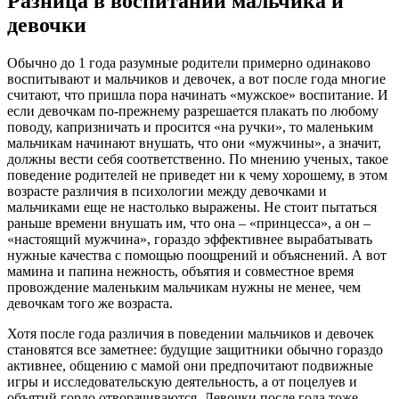
Разница в воспитании мальчика и
девочки
Обычно до 1 года разумные родители примерно одинаково
воспитывают и мальчиков и девочек, а вот после года многие
считают, что пришла пора начинать «мужское» воспитание. И
если девочкам по-прежнему разрешается плакать по любому
поводу, капризничать и просится «на ручки», то маленьким
мальчикам начинают внушать, что они «мужчины», а значит,
должны вести себя соответственно. По мнению ученых, такое
поведение родителей не приведет ни к чему хорошему, в этом
возрасте различия в психологии между девочками и
мальчиками еще не настолько выражены. Не стоит пытаться
раньше времени внушать им, что она – «принцесса», а он –
«настоящий мужчина», гораздо эффективнее вырабатывать
нужные качества с помощью поощрений и объяснений. А вот
мамина и папина нежность, объятия и совместное время
провождение маленьким мальчикам нужны не менее, чем
девочкам того же возраста.
Хотя после года различия в поведении мальчиков и девочек
становятся все заметнее: будущие защитники обычно гораздо
активнее, общению с мамой они предпочитают подвижные
игры и исследовательскую деятельность, а от поцелуев и
объятий гордо отворачиваются. Девочки после года тоже