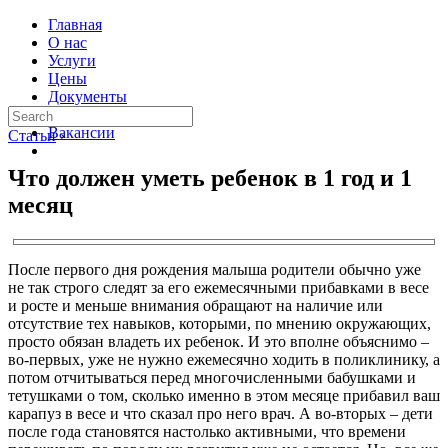
Главная
О нас
Услуги
Цены
Документы
Контакты
Вакансии
Статьи
›
Что должен уметь ребенок в 1 год и 1
месяц
После первого дня рождения малыша родители обычно уже
не так строго следят за его ежемесячными прибавками в весе
и росте и меньше внимания обращают на наличие или
отсутствие тех навыков, которыми, по мнению окружающих,
просто обязан владеть их ребенок. И это вполне объяснимо –
во-первых, уже не нужно ежемесячно ходить в поликлинику, а
потом отчитываться перед многочисленными бабушками и
тетушками о том, сколько именно в этом месяце прибавил ваш
карапуз в весе и что сказал про него врач. А во-вторых – дети
после года становятся настолько активными, что времени