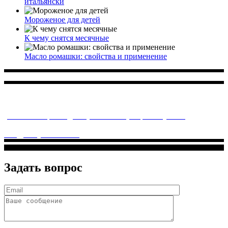
итальянски
Мороженое для детей
К чему снятся месячные
Масло ромашки: свойства и применение
Многопрофильное медицинское учреждение, которое
заботится о детском здоровье и оказывает медицинские
услуги высочайшего качества.
ул. Святоозерская д. 15 (м. Выхино) мкр. Кожухово
(м. ул
Дмитриевского, м. Лухмановская)
info@solnyshkomed.ru
Задать вопрос