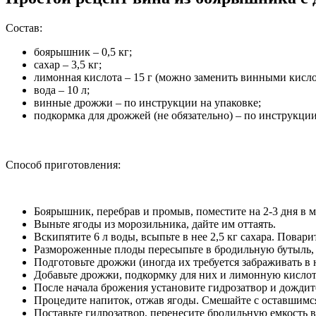
Состав:
боярышник – 0,5 кг;
сахар – 3,5 кг;
лимонная кислота – 15 г (можно заменить винными кисло
вода – 10 л;
винные дрожжи – по инструкции на упаковке;
подкормка для дрожжей (не обязательно) – по инструкции
Способ приготовления:
Боярышник, перебрав и промыв, поместите на 2-3 дня в 
Выньте ягоды из морозильника, дайте им оттаять.
Вскипятите 6 л воды, всыпьте в нее 2,5 кг сахара. Повари
Размороженные плоды пересыпьте в бродильную бутыль, в
Подготовьте дрожжи (иногда их требуется забраживать в
Добавьте дрожжи, подкормку для них и лимонную кислоту
После начала брожения установите гидрозатвор и дождите
Процедите напиток, отжав ягоды. Смешайте с оставшимся 
Поставьте гидрозатвор, перенесите бродильную емкость в 