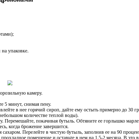
тами);
 на упаковке.
морозильную камеру.
те 5 минут, снимая пену.
лейте в нее горячий сироп, дайте ему остыть примерно до 30 гр
 небольшом количестве теплой воды).
. Перемешайте, покачивая бутыль. Обтяните ее горлышко марлей,
сь, когда брожение завершится.
сахаром. Перелейте в чистую бутыль, заполнив ее на 90 процен
прохладное помещение и оставьте в нем на 1,5-2 месяца. В это 