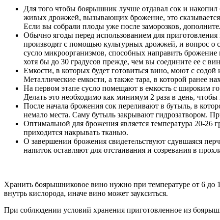
Для того чтобы боярышник лучше отдавал сок и накопил 
живых дрожжей, вызывающих брожение, это сказывается 
Если вы собрали плоды уже после заморозков, дополните
Обычно ягоды перед использованием для приготовления 
производят с помощью культурных дрожжей, и вопрос о 
сусло микроорганизмов, способных направить брожение 
хотя бы до 30 градусов прежде, чем вы соедините ее с 
Емкости, в которых будет готовиться вино, моют с содой
Металлические емкости, а также тара, в которой ранее н
На первом этапе сусло помещают в емкость с широким гор
Делать это необходимо как минимум 2 раза в день, чтобы 
После начала брожения сок переливают в бутыль, в которо
немало места. Саму бутыль закрывают гидрозатвором. П
Оптимальной для брожения является температура 20-26 г
приходится накрывать тканью.
О завершении брожения свидетельствуют сдувшаяся перча
напиток оставляют для отстаивания и созревания в прохл
Хранить боярышниковое вино нужно при температуре от 6 до 1
внутрь кислорода, иначе вино может заукситься.
При соблюдении условий хранения приготовленное из боярышни