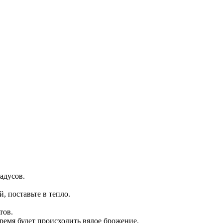
адусов.
 поставьте в тепло.
тов.
время будет происходить вялое брожение.