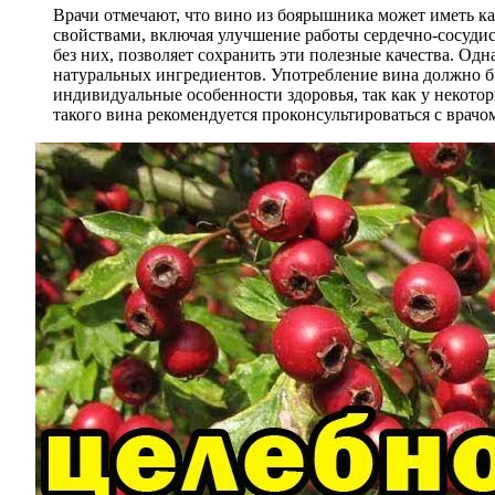
Врачи отмечают, что вино из боярышника может иметь к
свойствами, включая улучшение работы сердечно-сосудис
без них, позволяет сохранить эти полезные качества. Од
натуральных ингредиентов. Употребление вина должно б
индивидуальные особенности здоровья, так как у некот
такого вина рекомендуется проконсультироваться с врачо