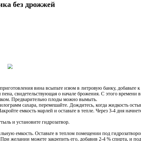
ика без дрожжей
 приготовления вина всыпьте изюм в литровую банку, добавьте к
ся пена, свидетельствующая о начале брожения. С этого времени
шком. Предварительно плоды можно вымыть.
килограмм сахара, перемешайте. Дождитесь, когда жидкость остын
акройте емкость марлей и оставьте в тепле. Через 3-4 дня начне
утыль и установите гидрозатвор.
льную емкость. Оставьте в теплом помещении под гидрозатвором
 При желании можете закрепить его, добавив 2-4 % спирта, и под