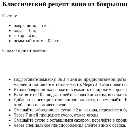
Классический рецепт вина из боярышн
Состав:
боярышник – 5 кг;
вода – 10 л;
сахар – 4 кг;
немытый изюм – 0,2 кг.
Способ приготовления:
Подготовьте закваску. За 3-4 дня до предполагаемой даты
марлей и поставьте в теплое место. Через 3-4 дня появит
Ягоды боярышника сложите в емкость с широким горлы
Вскипятите 10 л воды, залейте ягоды кипятком, всыпьте 
Добавьте ранее приготовленную закваску, перемешайте. Н
чтобы оно не заплесневело.
Смешайте забродившее сусло с 2 кг сахара, перелейте в б
Через 7 дней процедите сусло, отжав ягоды.
Смешайте сусло с оставшимся сахаром, перелейте в броди
Через специальное приспособления слейте вино с осадка.