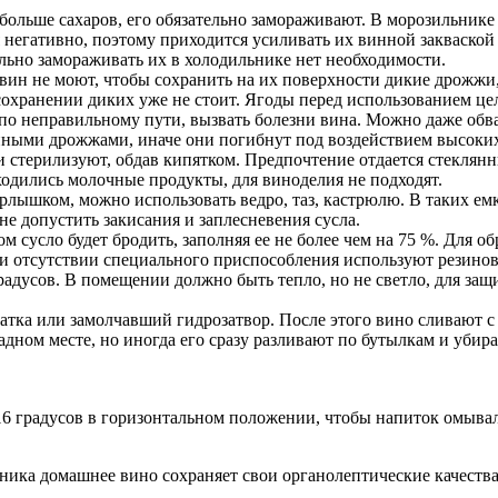
больше сахаров, его обязательно замораживают. В морозильнике 
негативно, поэтому приходится усиливать их винной закваской
льно замораживать их в холодильнике нет необходимости.
вин не моют, чтобы сохранить на их поверхности дикие дрожжи
сохранении диких уже не стоит. Ягоды перед использованием ц
по неправильному пути, вызвать болезни вина. Можно даже обв
винными дрожжами, иначе они погибнут под воздействием высоки
 и стерилизуют, обдав кипятком. Предпочтение отдается стеклян
аходились молочные продукты, для виноделия не подходят.
лышком, можно использовать ведро, таз, кастрюлю. В таких емко
не допустить закисания и заплесневения сусла.
м сусло будет бродить, заполняя ее не более чем на 75 %. Для о
ри отсутствии специального приспособления используют резино
радусов. В помещении должно быть тепло, но не светло, для за
тка или замолчавший гидрозатвор. После этого вино сливают с
адном месте, но иногда его сразу разливают по бутылкам и убир
6 градусов в горизонтальном положении, чтобы напиток омывал 
ка домашнее вино сохраняет свои органолептические качества 