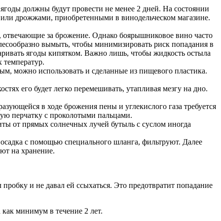
ягоды должны будут провести не менее 2 дней. На состоянии
 или дрожжами, приобретенными в винодельческом магазине.
, отвечающие за брожение. Однако боярышниковое вино часто
елесообразно вымыть, чтобы минимизировать риск попадания в
аривать ягоды кипятком. Важно лишь, чтобы жидкость остыла
х температур.
ным, можно использовать и сделанные из пищевого пластика.
стях его будет легко перемешивать, утапливая мезгу на дно.
бразующейся в ходе брожения пены и углекислого газа требуется
вую перчатку с проколотыми пальцами.
щиты от прямых солнечных лучей бутыль с суслом иногда
 осадка с помощью специального шланга, фильтруют. Далее
ают на хранение.
пробку и не давал ей ссыхаться. Это предотвратит попадание
как минимум в течение 2 лет.