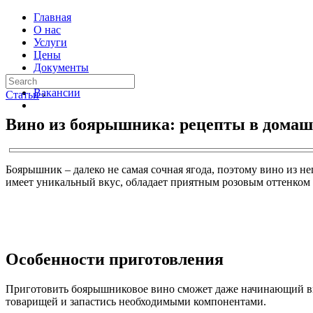
Главная
О нас
Услуги
Цены
Документы
Контакты
Вакансии
Статьи
›
Вино из боярышника: рецепты в домашн
Боярышник – далеко не самая сочная ягода, поэтому вино из 
имеет уникальный вкус, обладает приятным розовым оттенком
Особенности приготовления
Приготовить боярышниковое вино сможет даже начинающий вин
товарищей и запастись необходимыми компонентами.