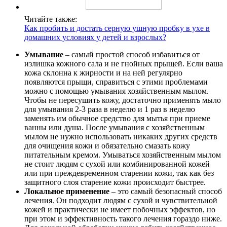
Читайте также:
Как пробить и достать серную ушную пробку в ухе в
домашних условиях у детей и взрослых?
Умывание
– самый простой способ избавиться от
излишка кожного сала и не гнойных прыщей. Если ваша
кожа склонна к жирности и на ней регулярно
появляются прыщи, справиться с этими проблемами
можно с помощью умывания хозяйственным мылом.
Чтобы не пересушить кожу, достаточно применять мыло
для умывания 2-3 раза в неделю и 1 раз в неделю
заменять им обычное средство для мытья при приеме
ванны или душа. После умывания с хозяйственным
мылом не нужно использовать никаких других средств
для очищения кожи и обязательно смазать кожу
питательным кремом. Умываться хозяйственным мылом
не стоит людям с сухой или комбинированной кожей
или при преждевременном старении кожи, так как без
защитного слоя старение кожи происходит быстрее.
Локальное применение
– это самый безопасный способ
лечения. Он подходит людям с сухой и чувствительной
кожей и практически не имеет побочных эффектов, но
при этом и эффективность такого лечения гораздо ниже.