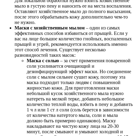
Для локальной обработки нужно взбить хозяйственное
мыло в густую пену и наносить ее на места воспаления.
Оставляют хозяйственное мыло до полного высыхания,
после этого обрабатывать кожу дополнительно чем-то
не нужно.
Маски с хозяйственным мылом
– один из самых
эффективных способов избавиться от прыщей. Если у
вас на лице большое количество гнойных, воспаленных
прыщей и угрей, рекомендуется использовать именно
этот способ лечения. Существует несколько
разновидностей таких масок:
Маска с солью
– за счет применения поваренной
соли усиливается очищающий и
дезинфицирующий эффект маски. Но соединение
соли с мылом сильнее сушит кожу, поэтому эта
маска подходит только людям с повышенной
жирностью кожи. Для приготовления маски
небольшой кусок хозяйственного мыла нужно
натереть на мелкой терке, добавить небольшое
количество теплой воды, взбить в пену и добавить
1 ч л или 1 ст л соли (соль берется в зависимости
от количества натертого мыла, соли и мыла
должно быть примерно одинаково). Маску
накладывают на чистую кожу лица на 20-30
минут, после смывают и умывают холодной и