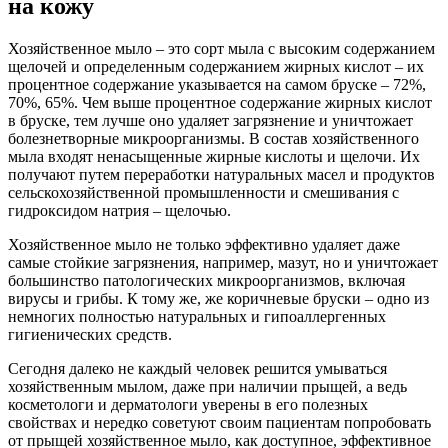
на кожу
Хозяйственное мыло – это сорт мыла с высоким содержанием
щелочей и определенным содержанием жирных кислот – их
процентное содержание указывается на самом бруске – 72%,
70%, 65%. Чем выше процентное содержание жирных кислот
в бруске, тем лучше оно удаляет загрязнение и уничтожает
болезнетворные микроорганизмы. В состав хозяйственного
мыла входят ненасыщенные жирные кислоты и щелочи. Их
получают путем переработки натуральных масел и продуктов
сельскохозяйственной промышленности и смешивания с
гидроксидом натрия – щелочью.
Хозяйственное мыло не только эффективно удаляет даже
самые стойкие загрязнения, например, мазут, но и уничтожает
большинство патологических микроорганизмов, включая
вирусы и грибы. К тому же, же коричневые бруски – одно из
немногих полностью натуральных и гипоаллергенных
гигиенических средств.
Сегодня далеко не каждый человек решится умываться
хозяйственным мылом, даже при наличии прыщей, а ведь
косметологи и дерматологи уверены в его полезных
свойствах и нередко советуют своим пациентам попробовать
от прыщей хозяйственное мыло, как доступное, эффективное