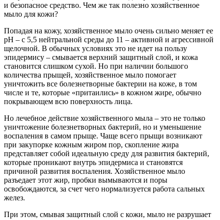
и безопасное средство. Чем же так полезно хозяйственное
мыло для кожи?
Попадая на кожу, хозяйственное мыло очень сильно меняет ее
pH – с 5,5 нейтральной среды до 11 – активной и агрессивной
щелочной. В обычных условиях это не идет на пользу
эпидермису – смывается верхний защитный слой, и кожа
становится слишком сухой. Но при наличии большого
количества прыщей, хозяйственное мыло помогает
уничтожить все болезнетворные бактерии на коже, в том
числе и те, которые «притаились» в кожном жире, обычно
покрывающем всю поверхность лица.
Но лечебное действие хозяйственного мыла – это не только
уничтожение болезнетворных бактерий, но и уменьшение
воспаления в самом прыще. Чаще всего прыщи возникают
при закупорке кожным жиром пор, скопление жира
представляет собой идеальную среду для развития бактерий,
которые проникают внутрь эпидермиса и становятся
причиной развития воспаления. Хозяйственное мыло
разъедает этот жир, пробки вымываются и поры
освобождаются, за счет чего нормализуется работа сальных
желез.
При этом, смывая защитный слой с кожи, мыло не разрушает