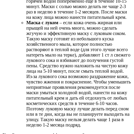
горячей водой попеременно еще в течение 10-15
минут. Маски с солью можно делать не чаще 2-3
раз в неделю в течение 1-2 месяцев. После маски
на кожу лица можно нанести питательный крем.
Маска с луком
– если кожа очень жирная или
прыщей на ней очень много, можно сделать
жгучую и эффективную маску с луковым соком.
Такую маску готовят из небольшого куска
хозяйственного мыла, которое полностью
растворяют в теплой воде (для этого лучше всего
натереть мыло на терке), добавляют 1 ст л свежего
лукового сока и взбивают до получения густой
пены. Средство нужно наложить на чистую кожу
лица на 5-10 минут, после смыть теплой водой.
Из-за лукового сока возможно раздражение кожи,
чувство жжения и покраснение. Чтобы уменьшить
неприятные проявления рекомендуется после
маски умыться холодной водой, нанести на кожу
питательный крем и дать ей отдохнуть от любых
косметических средств в течение 6-10 часов.
Поэтому луковую маску лучше делать перед сном
или в те дни, когда вы не планируете выходить на
улицу. Такую маску нельзя делать чаще 1 раза в
неделю 1-2 месяца подряд.