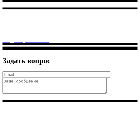
Многопрофильное медицинское учреждение, которое
заботится о детском здоровье и оказывает медицинские
услуги высочайшего качества.
ул. Святоозерская д. 15 (м. Выхино) мкр. Кожухово
(м. ул
Дмитриевского, м. Лухмановская)
info@solnyshkomed.ru
Задать вопрос