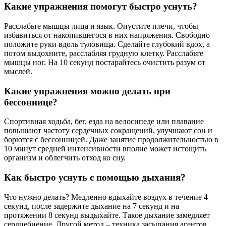
Какие упражнения помогут быстро уснуть?
Расслабьте мышцы лица и язык. Опустите плечи, чтобы
избавиться от накопившегося в них напряжения. Свободно
положите руки вдоль туловища. Сделайте глубокий вдох, а
потом выдохните, расслабляя грудную клетку. Расслабьте
мышцы ног. На 10 секунд постарайтесь очистить разум от
мыслей.
Какие упражнения можно делать при
бессоннице?
Спортивная ходьба, бег, езда на велосипеде или плавание
повышают частоту сердечных сокращений, улучшают сон и
борются с бессонницей. Даже занятие продолжительностью в
10 минут средней интенсивности вполне может истощить
организм и облегчить отход ко сну.
Как быстро уснуть с помощью дыхания?
Что нужно делать? Медленно вдыхайте воздух в течение 4
секунд, после задержите дыхание на 7 секунд и на
протяжении 8 секунд выдыхайте. Такое дыхание замедляет
сердцебиение. Другой метод – техника засыпания агентов