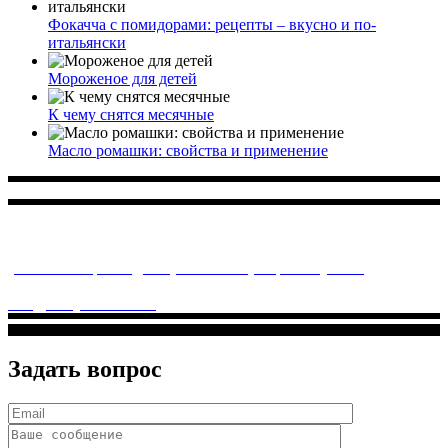
Фокачча с помидорами: рецепты – вкусно и по-
итальянски
Мороженое для детей
К чему снятся месячные
Масло ромашки: свойства и применение
Многопрофильное медицинское учреждение, которое
заботится о детском здоровье и оказывает медицинские
услуги высочайшего качества.
ул. Святоозерская д. 15 (м. Выхино) мкр. Кожухово
(м. ул
Дмитриевского, м. Лухмановская)
info@solnyshkomed.ru
Задать вопрос