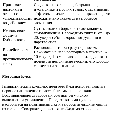
Принимать
Средства на валериане, боярышнике,
настойки и
пустырнике и прочих травах с седативным
отвары с
эффектом снизить нервное напряжение, что
успокаивающим
положительно скажется на процессе
воздействием
засыпания.
Суть методики борьбы с недосыпанием в
Использовать
самовнушении. Необходимо считать от 1 до
формулу
20, уверяя себя в скором погружении в
Бубновского
царство снов.
Расположена точка сразу под носом.
Воздействовать
Нажимать на нее необходимо в течение 5-
на
10 секунд. По мнению экспертов, должны
противошоковую
исчезнуть неприятные эмоции, что хорошо
точку
скажется на засыпании.
Методика Кука
Гимнастический комплекс целителя Кука помогает снизить
нервное напряжение и расслабить мышечные ткани.
Восстанавливается здоровый сон при регулярном
выполнении упражнений. Перед занятиями нужно
настроиться на позитивный лад и выбросить лишние мысли
из головы. Совершать движения необходимо строго по