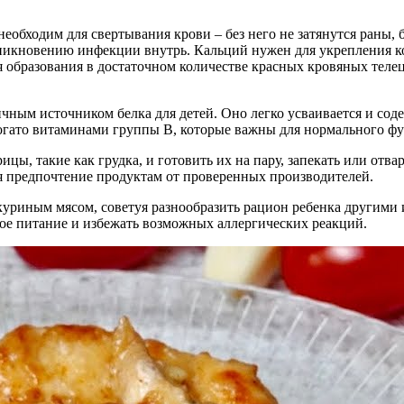
еобходим для свертывания крови – без него не затянутся раны, б
никновению инфекции внутрь. Кальций нужен для укрепления ко
я образования в достаточном количестве красных кровяных телец
ичным источником белка для детей. Оно легко усваивается и со
 богато витаминами группы B, которые важны для нормального ф
ы, такие как грудка, и готовить их на пару, запекать или отв
ая предпочтение продуктам от проверенных производителей.
куриным мясом, советуя разнообразить рацион ребенка другими 
е питание и избежать возможных аллергических реакций.