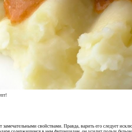
епт!
т замечательными свойствами. Правда, варить его следует иск
годаря содержащимся в нем фитонцидам, он усилит пользу бульо