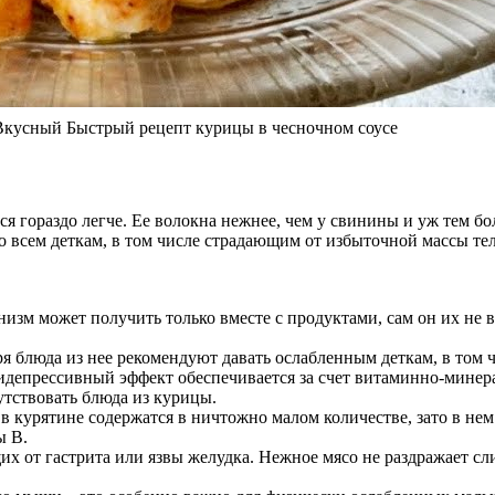
усный Быстрый рецепт курицы в чесночном соусе
 гораздо легче. Ее волокна нежнее, чем у свинины и уж тем бол
но всем деткам, в том числе страдающим от избыточной массы те
низм может получить только вместе с продуктами, сам он их не
ря блюда из нее рекомендуют давать ослабленным деткам, в том 
идепрессивный эффект обеспечивается за счет витаминно-минер
тствовать блюда из курицы.
 курятине содержатся в ничтожно малом количестве, зато в нем
ы В.
х от гастрита или язвы желудка. Нежное мясо не раздражает сл