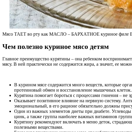
Мясо ТАЕТ во рту как МАСЛО – БАРХАТНОЕ куриное филе Вк
Чем полезно куриное мясо детям
Главное преимущество курятины – она ребенком воспринимается
мясу. В ней практически не содержится жира, а значит, ее мож
В курином мясе содержится много веществ, которые орга
протеиновый обмен и восстановление мышечных клеток.
Курятина помогает бороться с процессами гниения – не з
Оказывает позитивное влияние на нервную систему. Ант
эмоциональный, в его рационе обязательно должны прису
Один из важных элементов диеты при диабете. Углеводы в
цинк, а также группа наиболее важных витаминов групп
Курятину рекомендуют включать в меню деток, страдающи
полезными веществами.