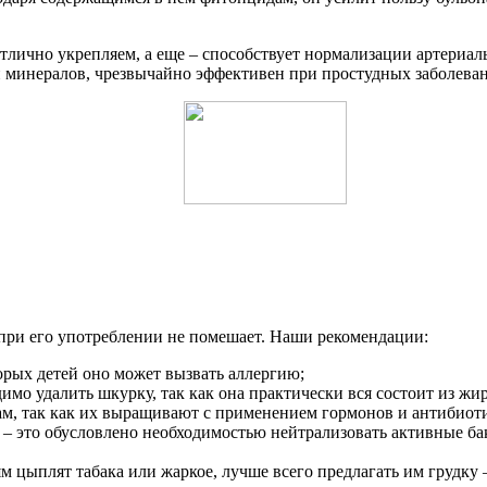
лично укрепляем, а еще – способствует нормализации артериаль
 минералов, чрезвычайно эффективен при простудных заболеван
 при его употреблении не помешает. Наши рекомендации:
торых детей оно может вызвать аллергию;
мо удалить шкурку, так как она практически вся состоит из жи
м, так как их выращивают с применением гормонов и антибиотик
 – это обусловлено необходимостью нейтрализовать активные ба
ям цыплят табака или жаркое, лучше всего предлагать им грудку –