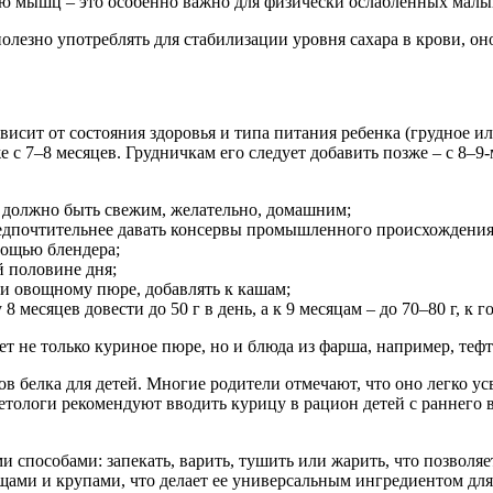
ию мышц – это особенно важно для физически ослабленных мал
олезно употреблять для стабилизации уровня сахара в крови, он
висит от состояния здоровья и типа питания ребенка (грудное ил
е с 7–8 месяцев. Грудничкам его следует добавить позже – с 8–
о должно быть свежим, желательно, домашним;
предпочтительнее давать консервы промышленного происхождения
мощью блендера;
й половине дня;
и овощному пюре, добавлять к кашам;
месяцев довести до 50 г в день, а к 9 месяцам – до 70–80 г, к г
 не только куриное пюре, но и блюда из фарша, например, тефт
 белка для детей. Многие родители отмечают, что оно легко усв
тологи рекомендуют вводить курицу в рацион детей с раннего во
 способами: запекать, варить, тушить или жарить, что позволя
ощами и крупами, что делает ее универсальным ингредиентом дл