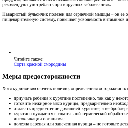
рекомендуют употреблять при вирусных заболеваниях.
Наваристый бульончик полезен для сердечной мышцы – он ее от
пищеварительную систему, повышает усвояемость витаминов и
Читайте также:
Сорта красной смородины
Меры предосторожности
Хотя куриное мясо очень полезно, определенная осторожность
приучать ребенка к курятине постепенно, так как у неко
готовить нежирное мясо курицы, предварительно необходи
отдавать предпочтение домашней курятине, а не бройлера
курятина нуждается в тщательной термической обработке
интоксикации организма;
полезна вареная или запеченная курица – не готовьте дет