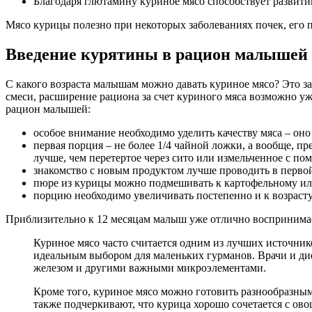
Благодаря глютамину куриное мясо способствует развит
Мясо курицы полезно при некоторых заболеваниях почек, его п
Введение курятины в рацион малышей
С какого возраста малышам можно давать куриное мясо? Это за
смеси, расширение рациона за счет куриного мяса возможно уж
рацион малышей:
особое внимание необходимо уделить качеству мяса – он
первая порция – не более 1/4 чайной ложки, а вообще, 
лучше, чем перетертое через сито или измельченное с по
знакомство с новым продуктом лучше проводить в перво
пюре из курицы можно подмешивать к картофельному ил
порцию необходимо увеличивать постепенно и к возрасту 8 
Приблизительно к 12 месяцам малыш уже отлично воспринимает
Куриное мясо часто считается одним из лучших источников
идеальным выбором для маленьких гурманов. Врачи и дие
железом и другими важными микроэлементами.
Кроме того, куриное мясо можно готовить разнообразными
также подчеркивают, что курица хорошо сочетается с ов