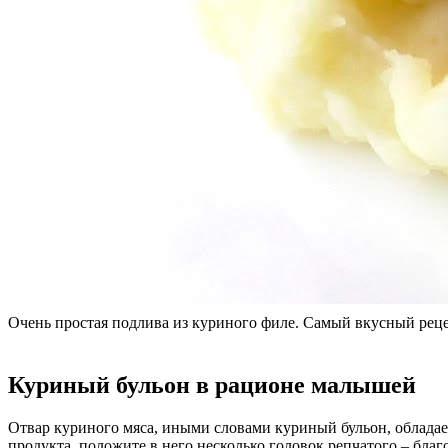
Очень простая подлива из куриного филе. Самый вкусный рец
Куриный бульон в рационе малышей
Отвар куриного мяса, иными словами куриный бульон, обладае
продукта, положите в него несколько головок репчатого – бла