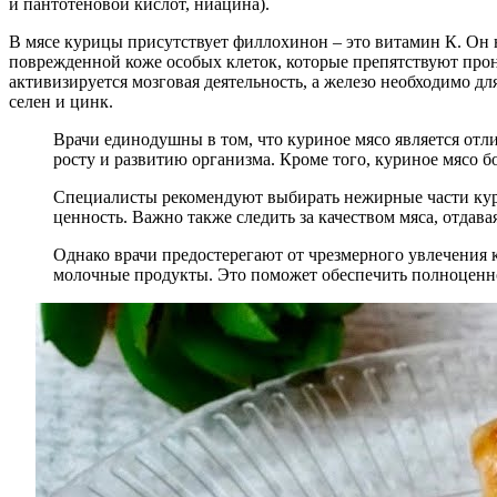
и пантотеновой кислот, ниацина).
В мясе курицы присутствует филлохинон – это витамин К. Он н
поврежденной коже особых клеток, которые препятствуют про
активизируется мозговая деятельность, а железо необходимо дл
селен и цинк.
Врачи единодушны в том, что куриное мясо является отл
росту и развитию организма. Кроме того, куриное мясо
Специалисты рекомендуют выбирать нежирные части куриц
ценность. Важно также следить за качеством мяса, отдав
Однако врачи предостерегают от чрезмерного увлечения 
молочные продукты. Это поможет обеспечить полноценно