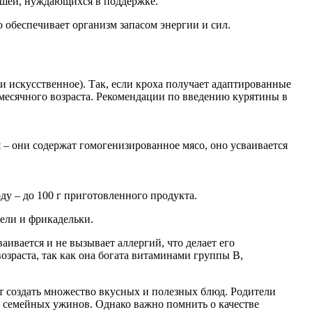
ышей, нуждающихся в поддержке.
о обеспечивает организм запасом энергии и сил.
и искусственное). Так, если кроха получает адаптированные
9-месячного возраста. Рекомендации по введению курятины в
 – они содержат гомогенизированное мясо, оно усваивается
оду – до 100 г приготовленного продукта.
ели и фрикадельки.
аивается и не вызывает аллергий, что делает его
зраста, так как она богата витаминами группы B,
ет создать множество вкусных и полезных блюд. Родители
я семейных ужинов. Однако важно помнить о качестве