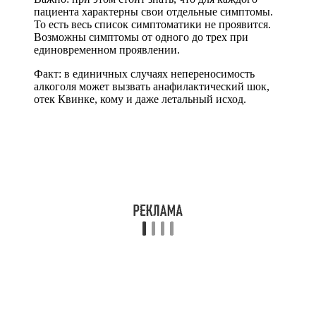
лечащий врач выполнит такие действия:
Проведет тщательный опрос пациента, обращая внимание на
все случаи тяжелых заболеваний, перенесенных ранее и на
генетику в семье.
Назначит кожные пробы на спирт. То есть, пациенту на
поверхность кожи нанесут небольшое количество спирта,
чтобы подтвердить или опровергнуть негативную реакцию
организма на приятие этанола.
К тому же больному будет назначен анализ-реакция на
наличие в организме иммуноглобулина Е, который и является
непосредственным провокатором неприятия алкоголя.
Лечение острых состояний
Если пациент попадает в больницу с острым состоянием
при непереносимости алкоголя (потеря сознания, шок,
обморочное состояние), то медики в первую очередь
направляют свои действия на очистку крови пациента
от всех продуктов этанола. В этих целях могут
применяться как инфузии (капельницы), так и
процедура плазмофереза (очистки крови через