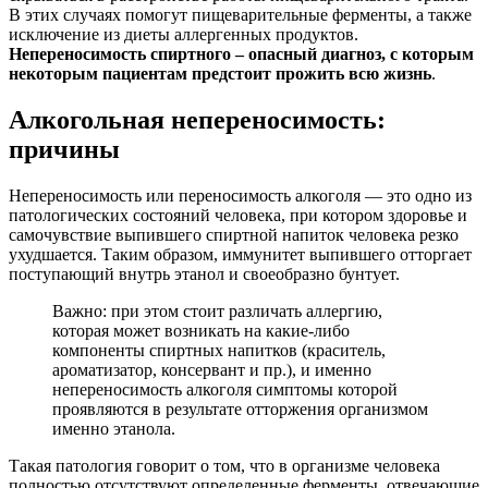
компоненты спиртных напитков (краситель,
ароматизатор, консервант и пр.), и именно
непереносимость алкоголя симптомы которой
проявляются в результате отторжения организмом
именно этанола.
Такая патология говорит о том, что в организме человека
полностью отсутствуют определенные ферменты, отвечающие
за переработку (расщепление и нейтрализацию этанола).
Кстати, отмечено, что у жителей южных стран этого фермента
очень много и они менее склонны к алкоголизму. То есть,
южане не спиваются. В то время как жители северных частей
света имеют критически малый процент ферментов, что
говорит об их склонности к заболеванию алкоголизмом. Так,
россияне, финны, норвежцы и другие народности спиваются
быстрее, чем итальянцы, аргентинцы и пр.
Стоит знать, что при нехватке такого фермента все продукты
распада этанола собираются во внутренних органах, системах
и тканях организма, вызывая токсический шок у выпившего.
Помимо нехватки фермента врожденного типа основными
причинами алкогольного неприятия являются:
Отношение человека к определенной этнической
группе. Так, например, азиаты имеют больший процент