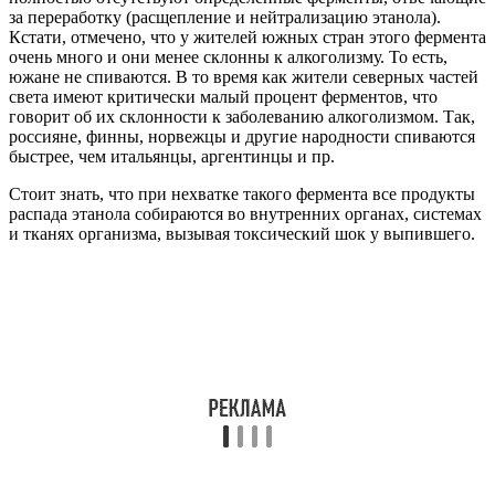
случаев непереносимости этанола, чем европейцы.
Длительный прием дисульфирамсодержащих
препаратов при лечении алкоголизма методом
кодирования.
Антигрибковая терапия с применением определенного
ряда противомикробных препаратов.
Ходжкинская лимфома – сложное онкологическое
заболевание;
Некоторые травмы и патологии печени, а также
черепно-мозговые травмы.
Важно: редко неприятие алкоголя развивается у
заядлых алкоголиков уже на 3 стадии зависимости.
Виды алкогольной непереносимости
Стоит отметить, что неприятие организмом этанола может
иметь различную этиологию, а соответственно, делиться на
такие группы:
Врожденное неприятие алкоголя. Этот вид патологии
является заложенным еще на генетическом уровне и
сопровождает человека от самого рождения до смерти.
Индивидуальная непереносимость спиртных напитков.