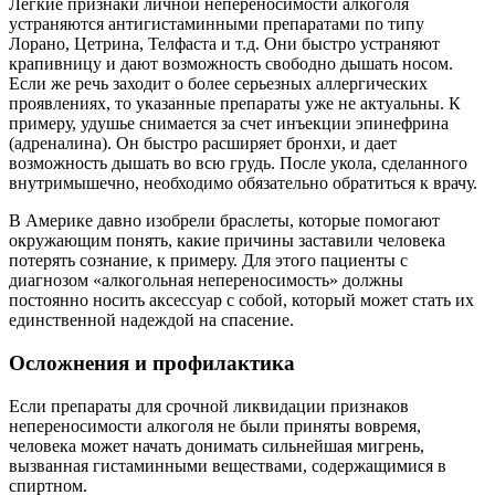
Легкие признаки личной непереносимости алкоголя
устраняются антигистаминными препаратами по типу
Лорано, Цетрина, Телфаста и т.д. Они быстро устраняют
крапивницу и дают возможность свободно дышать носом.
Если же речь заходит о более серьезных аллергических
проявлениях, то указанные препараты уже не актуальны. К
примеру, удушье снимается за счет инъекции эпинефрина
(адреналина). Он быстро расширяет бронхи, и дает
возможность дышать во всю грудь. После укола, сделанного
внутримышечно, необходимо обязательно обратиться к врачу.
В Америке давно изобрели браслеты, которые помогают
окружающим понять, какие причины заставили человека
потерять сознание, к примеру. Для этого пациенты с
диагнозом «алкогольная непереносимость» должны
постоянно носить аксессуар с собой, который может стать их
единственной надеждой на спасение.
Осложнения и профилактика
Если препараты для срочной ликвидации признаков
непереносимости алкоголя не были приняты вовремя,
человека может начать донимать сильнейшая мигрень,
вызванная гистаминными веществами, содержащимися в
спиртном.