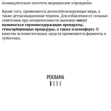
незамедлительно посетить медицинское учреждение.
Кроме того, применяются десенсибилизирующие меры, а
также детоксикационная терапия. Для избавления от сильных
симптомов при непереносимости выпивки
могут
назначаться гормоносодержащие препараты,
гемосорбционные процедуры, а также плазмаферез
. В
качестве вспомогательных средств применяются ферменты и
эубиотики.
Самым эффективным средством в терапии
патологии является отказ от распития алкогольных
напитков вообще. Даже минимальные дозы
этанола в лекарственных настойках могут
спровоцировать внезапный ответ организма.
После снятия приступа пациенту необходимо соблюдать
осторожность при употреблении горячительного. Если у
больного имеется тяга к алкоголю, следует пройти курс
терапии от алкоголизма.
Осложнения и профилактика
непереносимости спиртного