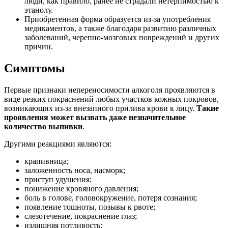
люди, как правило, ранее не страдали нетерпимостью к
этанолу.
Приобретенная форма образуется из-за употребления
медикаментов, а также благодаря развитию различных
заболеваний, черепно-мозговых повреждений и других
причин.
Симптомы
Первые признаки непереносимости алкоголя проявляются в
виде резких покраснений любых участков кожных покровов,
возникающих из-за внезапного прилива крови к лицу.
Такие
проявления может вызвать даже незначительное
количество выпивки
.
Другими реакциями являются:
крапивница;
заложенность носа, насморк;
приступ удушения;
понижение кровяного давления;
боль в голове, головокружение, потеря сознания;
появление тошноты, позывы к рвоте;
слезотечение, покраснение глаз;
излишняя потливость;