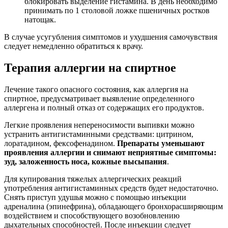
блокировать выделение гистамина. В день необходимо
принимать по 1 столовой ложке пшеничных ростков
натощак.
В случае усугубления симптомов и ухудшения самочувствия
следует немедленно обратиться к врачу.
Терапия аллергии на спиртное
Лечение такого опасного состояния, как аллергия на
спиртное, предусматривает выявление определенного
аллергена и полный отказ от содержащих его продуктов.
Легкие проявления непереносимости выпивки можно
устранить антигистаминными средствами: цитрином,
лоратадином, фексофенадином.
Препараты уменьшают
проявления аллергии и снимают неприятные симптомы:
зуд, заложенность носа, кожные высыпания
.
Для купирования тяжелых аллергических реакций
употребления антигистаминных средств будет недостаточно.
Снять приступ удушья можно с помощью инъекции
адреналина (эпинефрина), обладающего бронхорасширяющим
воздействием и способствующего возобновлению
дыхательных способностей. После инъекции следует