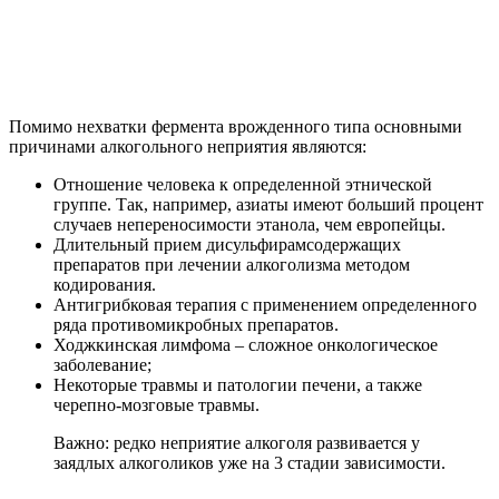
Этот вид патологии развивается у алкоголиков
вследствие изменения обменных процессов в
организме. В результате у больного полностью
пропадают ферменты, отвечающие за расщепление
алкоголя.
Приобретенная непереносимость этанола. Это как раз
тот самый момент, когда различные травмы или
заболевания, приёмы препаратов сводят на нет
количество нужных для переваривания алкоголя
ферментов.
Симптомы непереносимости
Первое, что бросается в глаза во внешности человека,
страдающего непереносимостью, это — резкое покраснение
кожи лица и возможно, последующая потеря сознания. В
основном щёки приобретают лихорадочно-пунцовый оттенок.
Такое явление отмечается даже при употреблении самой
незначительной дозы спиртного (конфета с ликером и пр.). В
результате игнорирования этого симптома в организме может
скопиться достаточное количество яда-ацетальлегида и
этанола, что приведет к нарушениям ЦНС, сердечно-
сосудистой системы и легочной. Также пострадает печень.