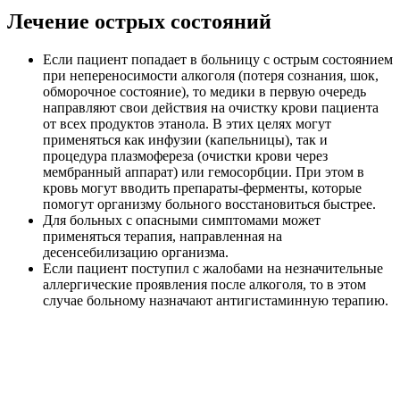
Важно: люди, у которых отмечена плохая
переносимость алкоголя (которые подвержены
непереносимости), должны быть очень аккуратны
к алкоголю и спиртсодержащим препаратам.
Поскольку малое количество спирта способно
привести к обострению и непредвиденным
реакциям.
Стоит помнить, что алкогольную непереносимость
невозможно излечить никакими препаратами. Поэтому
больному придётся отказаться от любого вида алкоголя на всю
жизнь. При этом стоит знать, что при непереносимости
организм не меняется с возрастом и чудес в этом плане не
будет. Ферменты не образуются сами собой.
Возможные осложнения
Те, кто будут игнорировать собственную непереносимость
этанола, и вопреки всему попробуют пробовать употребить
алкоголь, могут спровоцировать сильнейшее отравление
организма продуктами алкоголя. То, в свою очередь, будет
проявляться такими рисками: