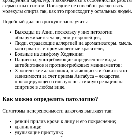
врожденный характер, и заключаются в особенностях работы
ферментных систем. Последние не способны расщеплять
молекулы спирта так, как это происходит у остальных людей.
Подобный диагноз рискуют заполучить:
Выходцы из Азии, поскольку у них патологии
обнаруживается чаще, чем у европейцев;
Люди, страдающие аллергией на ароматизаторы, хмель,
консерванты и промышленные красители;
Больные на лимфому Ходжкина;
Пациенты, употребляющие определенные виды
антибиотиков и противогрибковых медикаментов;
Хронические алкоголики, пытающиеся избавиться от
зависимости за счет приема Антабуса – лекарства,
провоцирующего сильную негативную реакцию на
спиртное в любом виде.
Как можно определить патологию?
Симптомы непереносимости алкоголя выглядят так:
резкий прилив крови к лицу и его покраснение;
крапивница;
удушающие приступы;