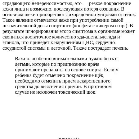
Помимо покраснения кожи наркологи и аллергологи
выявляют еще и ряд таких симптомов непереносимости:
Мелкие высыпания, напоминающие крапивницу;
Повышенная слезоточивость и покраснение глазных
склер (белков);
Зуд и жжение кожи;
Повышенная потливость;
Возможен насморк и першащий кашель;
Тошнота, головокружение, обморок (потеря сознания).
Также возможны носовые кровотечения при
повышении давления или коллапс (спазм) дыхательных
путей.
Важно: при этом стоит знать, что для каждого
пациента характерны свои отдельные симптомы.
То есть весь список симптоматики не проявится.
Возможны симптомы от одного до трех при
единовременном проявлении.
Факт: в единичных случаях непереносимость
алкоголя может вызвать анафилактический шок,
отек Квинке, кому и даже летальный исход.