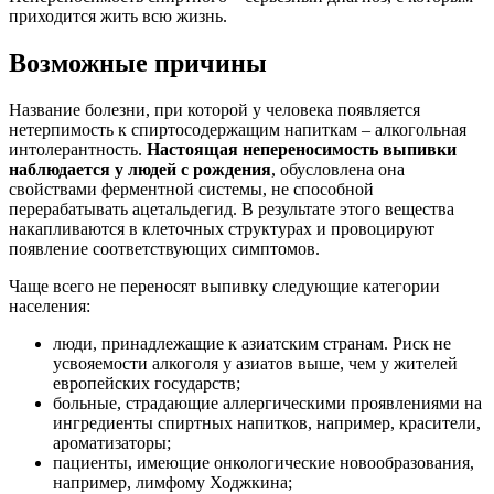
приходится жить всю жизнь.
Возможные причины
Название болезни, при которой у человека появляется
нетерпимость к спиртосодержащим напиткам – алкогольная
интолерантность.
Настоящая непереносимость выпивки
наблюдается у людей с рождения
, обусловлена она
свойствами ферментной системы, не способной
перерабатывать ацетальдегид. В результате этого вещества
накапливаются в клеточных структурах и провоцируют
появление соответствующих симптомов.
Чаще всего не переносят выпивку следующие категории
населения:
люди, принадлежащие к азиатским странам. Риск не
усвояемости алкоголя у азиатов выше, чем у жителей
европейских государств;
больные, страдающие аллергическими проявлениями на
ингредиенты спиртных напитков, например, красители,
ароматизаторы;
пациенты, имеющие онкологические новообразования,
например, лимфому Ходжкина;