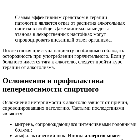
Осложнения нетерпимости к алкоголю зависят от причин,
спровоцировавших патологию. Частыми последствиями
являются:
мигрень, сопровождающаяся интенсивными головными
болями;
анафилактический шок. Иногда
аллергия может
представлять угрозу для жизни человека
и требует
немедленного обращения за помощью;
алкогольная кома;
серьезный удушающий приступ.
Чтобы избежать негативных последствий, больному следует
соблюдать крайнюю осторожность, а также следовать
рекомендациям специалистов.
Врожденная форма патологии подразумевает
абсолютную отмену горячительных напитков.
Если аллергия возникает на определенные спиртные напитки,
необходимо тщательно ознакомиться с содержанием
приобретаемых продуктов и не покупать алкоголь, не зная его
точного состава. Пациенту рекомендуется носить с собой
шприц с адреналином или браслет аллергика.