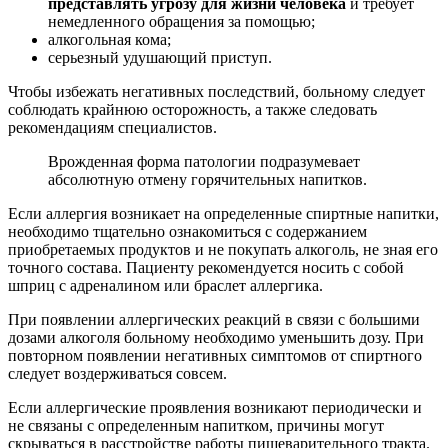
При появлении аллергических реакций в связи с большими
дозами алкоголя больному необходимо уменьшить дозу. При
повторном появлении негативных симптомов от спиртного
следует воздерживаться совсем.
Если аллергические проявления возникают периодически и
не связаны с определенным напитком, причины могут
скрываться в расстройстве работы пищеварительного тракта.
В этих случаях помогут пищеварительные ферменты, а также
исключение из диеты аллергенных продуктов.
Непереносимость спиртного – опасный диагноз, с которым
некоторым пациентам предстоит прожить всю жизнь
.
Алкогольная непереносимость:
причины
Непереносимость или переносимость алкоголя — это одно из
патологических состояний человека, при котором здоровье и
самочувствие выпившего спиртной напиток человека резко
ухудшается. Таким образом, иммунитет выпившего отторгает
поступающий внутрь этанол и своеобразно бунтует.
Важно: при этом стоит различать аллергию,
которая может возникать на какие-либо