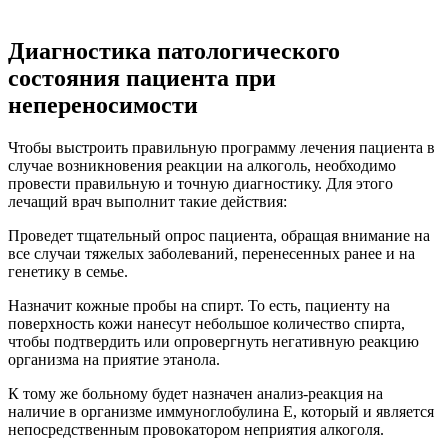
мембранный аппарат) или гемосорбции. При этом в
кровь могут вводить препараты-ферменты, которые
помогут организму больного восстановиться быстрее.
Для больных с опасными симптомами может
применяться терапия, направленная на
десенсебилизацию организма.
Если пациент поступил с жалобами на незначительные
аллергические проявления после алкоголя, то в этом
случае больному назначают антигистаминную терапию.