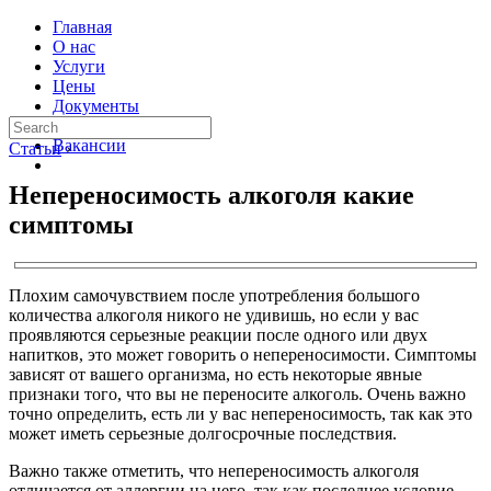
Главная
О нас
Услуги
Цены
Документы
Контакты
Вакансии
Статьи
›
Непереносимость алкоголя какие
симптомы
Плохим самочувствием после употребления большого
количества алкоголя никого не удивишь, но если у вас
проявляются серьезные реакции после одного или двух
напитков, это может говорить о непереносимости. Симптомы
зависят от вашего организма, но есть некоторые явные
признаки того, что вы не переносите алкоголь. Очень важно
точно определить, есть ли у вас непереносимость, так как это
может иметь серьезные долгосрочные последствия.
Важно также отметить, что непереносимость алкоголя
отличается от аллергии на него, так как последнее условие