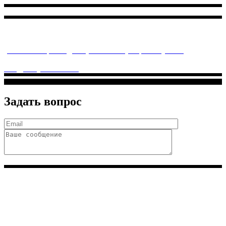
Многопрофильное медицинское учреждение, которое
заботится о детском здоровье и оказывает медицинские
услуги высочайшего качества.
ул. Святоозерская д. 15 (м. Выхино) мкр. Кожухово
(м. ул
Дмитриевского, м. Лухмановская)
info@solnyshkomed.ru
Задать вопрос