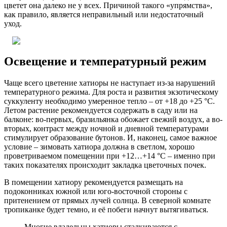
цветет она далеко не у всех. Причиной такого «упрямства»,
как правило, является неправильный или недостаточный
уход.
Освещение и температурный режим
Чаще всего цветение хатиоры не наступает из-за нарушений
температурного режима. Для роста и развития экзотическому
суккуленту необходимо умеренное тепло – от +18 до +25 °C.
Летом растение рекомендуется содержать в саду или на
балконе: во-первых, бразильянка обожает свежий воздух, а во-
вторых, контраст между ночной и дневной температурами
стимулирует образование бутонов. И, наконец, самое важное
условие – зимовать хатиора должна в светлом, хорошо
проветриваемом помещении при +12…+14 °C – именно при
таких показателях происходит закладка цветочных почек.
В помещении хатиору рекомендуется размещать на
подоконниках южной или юго-восточной стороны с
притенением от прямых лучей солнца. В северной комнате
тропиканке будет темно, и её побеги начнут вытягиваться.
Многие владельцы хатиоры сталкиваются с