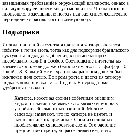
завышенных требований к окружающей влажности, однако в
сильную жару её побеги могут сморщиться. Чтобы этого не
произошло, в засушливую погоду над растением желательно
периодически распылять отстоянную воду.
Подкормка
Иногда причиной отсутствия цветения хатиоры является
избыток в почве азота, тогда как для подкормки бразильского
суккулента подходят удобрения, в составе которых
преобладают калий и фосфор. Соотношение питательных
элементов в идеале должно быть таким: азот – 3, фосфор – 6,
калий – 8. Кальций же из «рациона» растения должен быть
исключен полностью. Во время роста и цветения хатиору
подкармливают каждые 12-15 дней. В период покоя
удобрения не подают.
Хатиора, известная своим необычным внешним
видом и яркими цветами, часто вызывает вопросы
у любителей комнатных растений. Многие
садоводы замечают, что их хатиора не цветет, и
начинают искать причины. Одной из основных
проблем является недостаток света. Это растение
предпочитает яркий, но рассеянный свет, и его