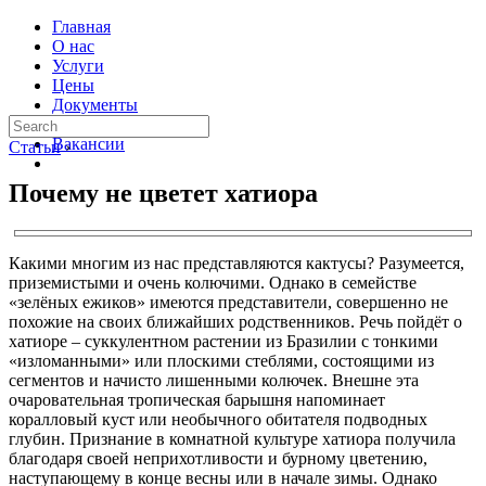
Главная
О нас
Услуги
Цены
Документы
Контакты
Вакансии
Статьи
›
Почему не цветет хатиора
Какими многим из нас представляются кактусы? Разумеется,
приземистыми и очень колючими. Однако в семействе
«зелёных ежиков» имеются представители, совершенно не
похожие на своих ближайших родственников. Речь пойдёт о
хатиоре – суккулентном растении из Бразилии с тонкими
«изломанными» или плоскими стеблями, состоящими из
сегментов и начисто лишенными колючек. Внешне эта
очаровательная тропическая барышня напоминает
коралловый куст или необычного обитателя подводных
глубин. Признание в комнатной культуре хатиора получила
благодаря своей неприхотливости и бурному цветению,
наступающему в конце весны или в начале зимы. Однако