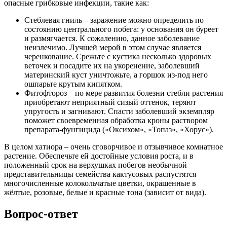
опасные грибковые инфекции, такие как:
Стеблевая гниль – заражение можно определить по
состоянию центрального побега: у основания он буреет
и размягчается. К сожалению, данное заболевание
неизлечимо. Лучшей мерой в этом случае является
черенкование. Срежьте с кустика несколько здоровых
веточек и посадите их на укоренение, заболевший
материнский куст уничтожьте, а горшок из-под него
ошпарьте крутым кипятком.
Фитофтороз – по мере развития болезни стебли растения
приобретают неприятный сизый оттенок, теряют
упругость и загнивают. Спасти заболевший экземпляр
поможет своевременная обработка кроны раствором
препарата-фунгицида («Оксихом», «Топаз», «Хорус»).
В целом хатиора – очень сговорчивое и отзывчивое комнатное
растение. Обеспечьте ей достойные условия роста, и в
положенный срок на верхушках побегов необычной
представительницы семейства кактусовых распустятся
многочисленные колокольчатые цветки, окрашенные в
жёлтые, розовые, белые и красные тона (зависит от вида).
Вопрос-ответ