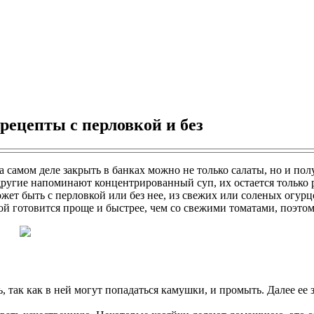
 рецепты с перловкой и без
а самом деле закрыть в банках можно не только салаты, но и по
другие напоминают концентрированный суп, их остается только р
ожет быть с перловкой или без нее, из свежих или соленых огур
той готовится проще и быстрее, чем со свежими томатами, поэтом
 так как в ней могут попадаться камушки, и промыть. Далее ее з