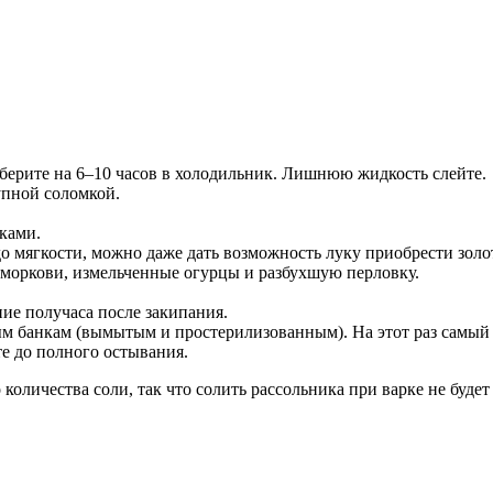
уберите на 6–10 часов в холодильник. Лишнюю жидкость слейте.
упной соломкой.
ками.
до мягкости, можно даже дать возможность луку приобрести золо
моркови, измельченные огурцы и разбухшую перловку.
ние получаса после закипания.
м банкам (вымытым и простерилизованным). На этот раз самый уд
те до полного остывания.
количества соли, так что солить рассольника при варке не буд