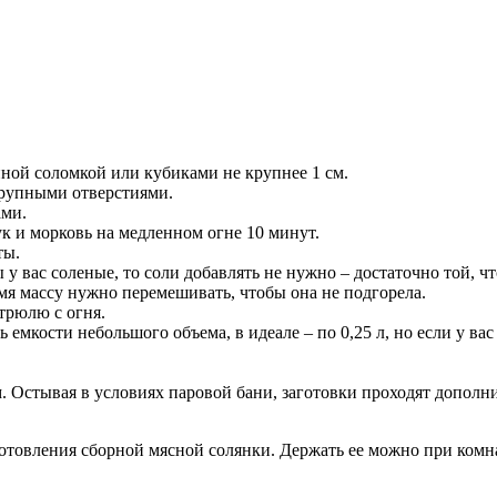
ной соломкой или кубиками не крупнее 1 см.
 крупными отверстиями.
ами.
к и морковь на медленном огне 10 минут.
ты.
 у вас соленые, то соли добавлять не нужно – достаточно той, ч
мя массу нужно перемешивать, чтобы она не подгорела.
трюлю с огня.
емкости небольшого объема, в идеале – по 0,25 л, но если у вас
. Остывая в условиях паровой бани, заготовки проходят дополн
отовления сборной мясной солянки. Держать ее можно при комн