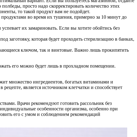
тимальный вариант. Если вы пользуетесь магазинной, отдайте
то полбеды, просто надо скорректировать количество этих
оненты, то такой продукт вам не подойдет.
и продуктами во время их тушения, примерно за 10 минут до
 успевает их замариновать. Если вы хотите обойтись без
од заготовку, которая будет проходить стерилизацию в банках,
вающиеся ключом, так и винтовые. Важно лишь прокипятить
ержать его можно будет лишь в прохладном помещении.
ержит множество ингредиентов, богатых витаминами и
в рецепте, является источником клетчатки и способствует
ствами. Врачи рекомендуют готовить рассольник без
ь индивидуальные особенности организма, особенно при
товить его с умом и соблюдением рекомендаций