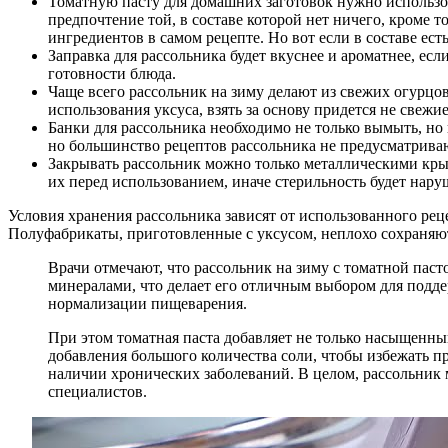
Томатную пасту для домашних заготовок нужно использо
предпочтение той, в составе которой нет ничего, кроме т
ингредиентов в самом рецепте. Но вот если в составе ес
Заправка для рассольника будет вкуснее и ароматнее, ес
готовности блюда.
Чаще всего рассольник на зиму делают из свежих огурцов
использования уксуса, взять за основу придется не свежи
Банки для рассольника необходимо не только вымыть, но 
но большинство рецептов рассольника не предусматриваю
Закрывать рассольник можно только металлическими кр
их перед использованием, иначе стерильность будет нару
Условия хранения рассольника зависят от использованного рец
Полуфабрикаты, приготовленные с уксусом, неплохо сохраняю
Врачи отмечают, что рассольник на зиму с томатной пас
минералами, что делает его отличным выбором для поддер
нормализации пищеварения.
При этом томатная паста добавляет не только насыщенны
добавления большого количества соли, чтобы избежать п
наличии хронических заболеваний. В целом, рассольник 
специалистов.