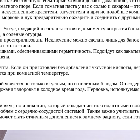
вать качественную. Некоторые хозяйки делают домашнюю, это оп
оматного пюре. Если томатная паста у вас с солью и сахаром – э
ть искусственные красители, загустители и другие подобные комп
ли морковь и лук предварительно обжарить и соединить с другим
. Уксус, входящий в состав заготовки, к моменту вскрытия банки
е, а соленые огурцы.
и простерилизовать. Исключение можно сделать лишь для банок п
т этого этапа.
ышками, обеспечивающими герметичность. Подойдут как закаты
шена.
епта. Если он приготовлен без добавления уксусной кислоты, д
тся при комнатной температуре.
той является не только вкусным, но и полезным блюдом. Он сод
жания здоровья в холодное время года. Перловка, используемая 
й вкус, но и ликопин, который обладает антиоксидантными свой
роблем с сердечно-сосудистой системой. Также важно учитыват
может стать отличным дополнением к зимнему рациону, если го