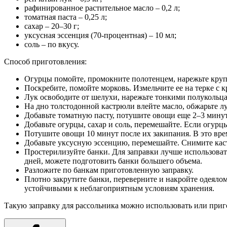
рафинированное растительное масло – 0,2 л;
томатная паста – 0,25 л;
сахар – 20–30 г;
уксусная эссенция (70-процентная) – 10 мл;
соль – по вкусу.
Способ приготовления:
Огурцы помойте, промокните полотенцем, нарежьте круп
Поскребите, помойте морковь. Измельчите ее на терке с
Лук освободите от шелухи, нарежьте тонкими полукольц
На дно толстодонной кастрюли влейте масло, обжарьте лу
Добавьте томатную пасту, потушите овощи еще 2–3 мину
Добавьте огурцы, сахар и соль, перемешайте. Если огурцы
Потушите овощи 10 минут после их закипания. В это вре
Добавьте уксусную эссенцию, перемешайте. Снимите кас
Простерилизуйте банки. Для заправки лучше использовать 
дней, можете подготовить банки большего объема.
Разложите по банкам приготовленную заправку.
Плотно закрутите банки, переверните и накройте одеялом
устойчивыми к неблагоприятным условиям хранения.
Такую заправку для рассольника можно использовать или приг