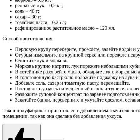
репчатый лук – 0,2 кг;
соль – 40 г;
сахар – 30 г;
томатная паста – 0,25 л;
рафинированное растительное масло – 120 мл.
Способ приготовления:
Перловую крупу переберите, промойте, залейте водой и 
Огурцы измельчите на крупной терке или порежьте некр
Очистите лук и морковь.
Морковь крупно натрите, лук порежьте небольшими куби
В сотейнике разогрейте масло, обжарьте лук с морковью 
В толстодонную кастрюлю положите поджарку из лука и 
Добавьте соль, сахар и томатную пасту, перемешайте.
Поставьте эту смесь на медленный огонь и тушите в тече
Разложите суповой концентрат по заранее подготовленны
Закатайте банки, переверните и укутайте одеялом, оставь
Такой полуфабрикат приготовлен с добавлением значительного 
помещении, так как она сделана без добавления уксуса.