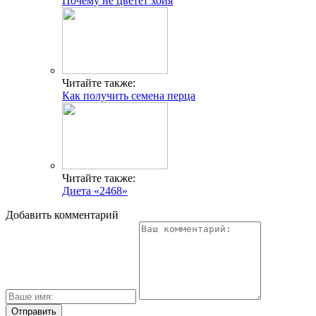
Ардизия – уход в домашних условиях
Меню при аллергии
Масло черного тмина: польза и вред
Свежие публикации
К чему снится гадюка
Фокачча с помидорами: рецепты – вкусно и по-
итальянски
Мороженое для детей
К чему снятся месячные
Масло ромашки: свойства и применение
Многопрофильное медицинское учреждение, которое
заботится о детском здоровье и оказывает медицинские
услуги высочайшего качества.