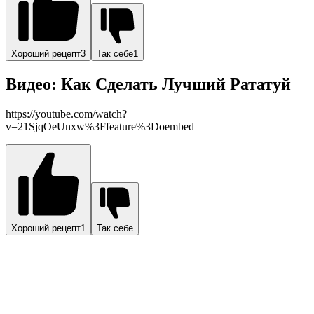
Хороший рецепт3
Так себе1
Видео: Как Сделать Лучший Рататуй
https://youtube.com/watch?
v=21SjqOeUnxw%3Ffeature%3Doembed
Хороший рецепт1
Так себе
Такое вот «мультипликационное» блюдо с богатой историей.
Обязательно попробуйте приготовить.
Вопрос-ответ