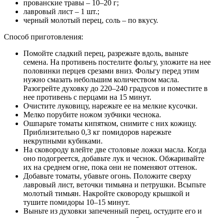
прованские травы – 10–20 г;
лавровый лист – 1 шт.;
черный молотый перец, соль – по вкусу.
Способ приготовления:
Помойте сладкий перец, разрежьте вдоль, выньте
семена. На противень постелите фольгу, уложите на нее
половинки перцев срезами вниз. Фольгу перед этим
нужно смазать небольшим количеством масла.
Разогрейте духовку до 220–240 градусов и поместите в
нее противень с перцами на 15 минут.
Очистите луковицу, нарежьте ее на мелкие кусочки.
Мелко порубите ножом зубчики чеснока.
Ошпарьте томаты кипятком, снимите с них кожицу.
Приблизительно 0,3 кг помидоров нарежьте
некрупными кубиками.
На сковороду влейте две столовые ложки масла. Когда
оно подогреется, добавьте лук и чеснок. Обжаривайте
их на среднем огне, пока они не поменяют оттенок.
Добавьте томаты, убавьте огонь. Положите сверху
лавровый лист, веточки тимьяна и петрушки. Всыпьте
молотый тимьян. Накройте сковороду крышкой и
тушите помидоры 10–15 минут.
Выньте из духовки запеченный перец, остудите его и