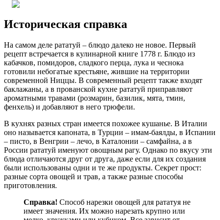
Историческая справка
На самом деле рататуй – блюдо далеко не новое. Первый
рецепт встречается в кулинарной книге 1778 г. Блюдо из
кабачков, помидоров, сладкого перца, лука и чеснока
готовили небогатые крестьяне, жившие на территории
современной Ниццы. В современный рецепт также входят
баклажаны, а в прованской кухне рататуй приправляют
ароматными травами (розмарин, базилик, мята, тмин,
фенхель) и добавляют в него трюфели.
В кухнях разных стран имеется похожее кушанье. В Италии
оно называется капоната, в Турции – имам-баялды, в Испании
– писто, в Венгрии – лечо, в Каталонии – самфайна, а в
России рататуй именуют овощным рагу. Однако по вкусу эти
блюда отличаются друг от друга, даже если для их создания
были использованы одни и те же продукты. Секрет прост:
разные сорта овощей и трав, а также разные способы
приготовления.
Справка!
Способ нарезки овощей для рататуя не
имеет значения. Их можно нарезать крупно или
мелко, кружками или кубиком. Все зависит от