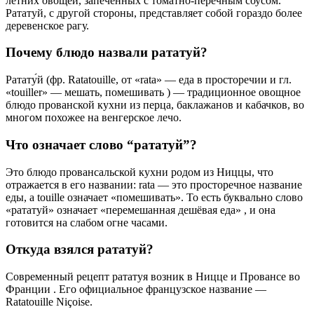
готовится на слабом огне часами.
Откуда взялся рататуй?
Современный рецепт рататуя возник в Ницце и Провансе во
Франции . Его официальное французское название —
Ratatouille Niçoise.
Советы
СОВЕТ №1
Перед тем как готовить рататуй, убедитесь, что у вас есть все
необходимые ингредиенты. Используйте свежие овощи, такие
как баклажаны, кабачки, перцы и помидоры, чтобы блюдо
получилось насыщенным и ароматным. Также не забудьте о
свежих травах, таких как базилик и тимьян, которые придадут
рататую особый вкус.
СОВЕТ №2
Приготовление рататуя можно адаптировать под свои
предпочтения. Если вы хотите сделать блюдо более сытным,
добавьте к овощам немного мяса или рыбы. Также можно