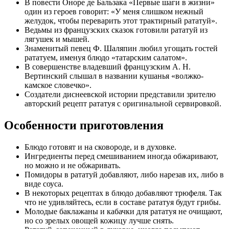
В повести Оноре де Бальзака «Первые шаги в жизни»
один из героев говорит: «У меня слишком нежный
желудок, чтобы переварить этот трактирный рататуй».
Ведьмы из французских сказок готовили рататуй из
лягушек и мышей.
Знаменитый певец Ф. Шаляпин любил угощать гостей
рататуем, именуя блюдо «татарским салатом».
В совершенстве владевший французским А. Н.
Вертинский слышал в названии кушанья «волжко-
камское словечко».
Создатели диснеевской истории представили зрителю
авторский рецепт рататуя с оригинальной сервировкой.
Особенности приготовления
Блюдо готовят и на сковороде, и в духовке.
Ингредиенты перед смешиванием иногда обжаривают,
но можно и не обжаривать.
Помидоры в рататуй добавляют, либо нарезав их, либо в
виде соуса.
В некоторых рецептах в блюдо добавляют трюфеля. Так
что не удивляйтесь, если в составе рататуя будут грибы.
Молодые баклажаны и кабачки для рататуя не очищают,
но со зрелых овощей кожицу лучше снять.