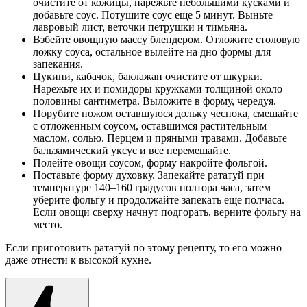
очистите от кожицы, нарежьте небольшими кусками и
добавьте соус. Потушите соус еще 5 минут. Выньте
лавровый лист, веточки петрушки и тимьяна.
Взбейте овощную массу блендером. Отложите столовую
ложку соуса, остальное вылейте на дно формы для
запекания.
Цукини, кабачок, баклажан очистите от шкурки.
Нарежьте их и помидоры кружками толщиной около
половины сантиметра. Выложите в форму, чередуя.
Порубите ножом оставшуюся дольку чеснока, смешайте
с отложенным соусом, оставшимся растительным
маслом, солью. Перцем и пряными травами. Добавьте
бальзамический уксус и все перемешайте.
Полейте овощи соусом, форму накройте фольгой.
Поставьте форму духовку. Запекайте рататуй при
температуре 140–160 градусов полтора часа, затем
уберите фольгу и продолжайте запекать еще полчаса.
Если овощи сверху начнут подгорать, верните фольгу на
место.
Если приготовить рататуй по этому рецепту, то его можно
даже отнести к высокой кухне.