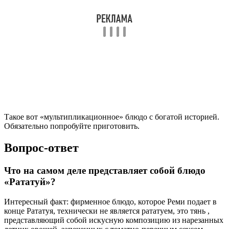
Что на самом деле представляет собой блюдо
«Рататуй»?
Интересный факт: фирменное блюдо, которое Реми подает в
конце Рататуя, технически не является рататуем, это тянь ,
представляющий собой искусную композицию из нарезанных
летних овощей, запеченных с томатно-перечным соусом.
Рататуй, с другой стороны, представляет собой гораздо более
деревенское рагу.
Почему блюдо назвали рататуй?
Ратату́й (фр. Ratatouille, от «rata» — еда в просторечии и гл.
«touiller» — мешать, помешивать ) — традиционное овощное
блюдо прованской кухни из перца, баклажанов и кабачков, во
многом похожее на венгерское лечо.
Что означает слово “рататуй”?
Это блюдо провансальской кухни родом из Ниццы, что
отражается в его названии: rata — это просторечное название
еды, а touille означает «помешивать». То есть буквально слово
«рататуй» означает «перемешанная дешёвая еда» , и она