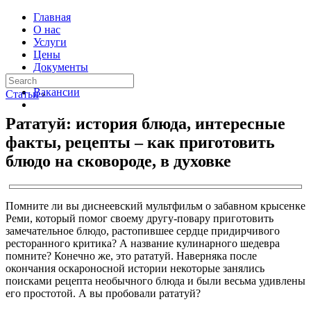
Главная
О нас
Услуги
Цены
Документы
Контакты
Вакансии
Статьи
›
Рататуй: история блюда, интересные
факты, рецепты – как приготовить
блюдо на сковороде, в духовке
Помните ли вы диснеевский мультфильм о забавном крысенке
Реми, который помог своему другу-повару приготовить
замечательное блюдо, растопившее сердце придирчивого
ресторанного критика? А название кулинарного шедевра
помните? Конечно же, это рататуй. Наверняка после
окончания оскароносной истории некоторые занялись
поисками рецепта необычного блюда и были весьма удивлены
его простотой. А вы пробовали рататуй?