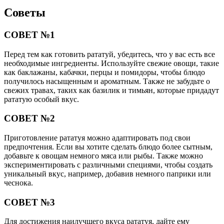
экспериментировать с различными специями, чтобы создать
уникальный вкус, например, добавив немного паприки или
чеснока.
СОВЕТ №3
Для достижения наилучшего вкуса рататуя, дайте ему
настояться после приготовления. Оставьте блюдо на несколько
часов или даже на ночь в холодильнике, чтобы все ароматы
смешались. Это также позволит овощам стать более мягкими
и нежными.
СОВЕТ №4
Не бойтесь экспериментировать с подачей рататуя. Вы можете
подавать его как основное блюдо, гарнир или даже в качестве
начинки для пирогов и тартов. Также попробуйте украсить
рататуй свежими травами или тертым сыром перед подачей
для дополнительного вкуса и эстетики.
Поделиться
Отправить
Класснуть
Похожие публикации