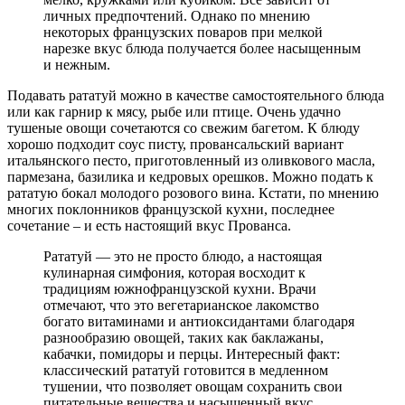
личных предпочтений. Однако по мнению
некоторых французских поваров при мелкой
нарезке вкус блюда получается более насыщенным
и нежным.
Подавать рататуй можно в качестве самостоятельного блюда
или как гарнир к мясу, рыбе или птице. Очень удачно
тушеные овощи сочетаются со свежим багетом. К блюду
хорошо подходит соус писту, провансальский вариант
итальянского песто, приготовленный из оливкового масла,
пармезана, базилика и кедровых орешков. Можно подать к
рататую бокал молодого розового вина. Кстати, по мнению
многих поклонников французской кухни, последнее
сочетание – и есть настоящий вкус Прованса.
Рататуй — это не просто блюдо, а настоящая
кулинарная симфония, которая восходит к
традициям южнофранцузской кухни. Врачи
отмечают, что это вегетарианское лакомство
богато витаминами и антиоксидантами благодаря
разнообразию овощей, таких как баклажаны,
кабачки, помидоры и перцы. Интересный факт:
классический рататуй готовится в медленном
тушении, что позволяет овощам сохранить свои
питательные вещества и насыщенный вкус.