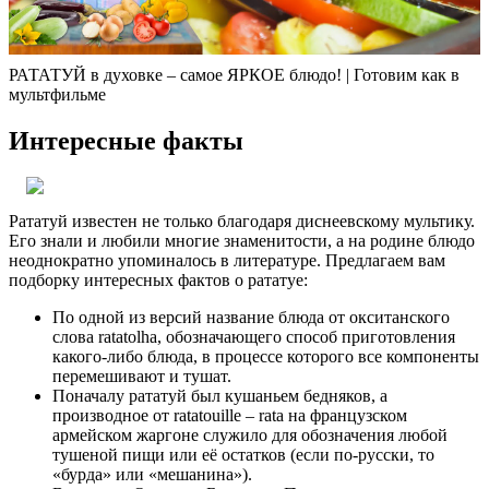
РАТАТУЙ в духовке – самое ЯРКОЕ блюдо! | Готовим как в
мультфильме
Интересные факты
Рататуй известен не только благодаря диснеевскому мультику.
Его знали и любили многие знаменитости, а на родине блюдо
неоднократно упоминалось в литературе. Предлагаем вам
подборку интересных фактов о рататуе:
По одной из версий название блюда от окситанского
слова ratatolha, обозначающего способ приготовления
какого-либо блюда, в процессе которого все компоненты
перемешивают и тушат.
Поначалу рататуй был кушаньем бедняков, а
производное от ratatouille – rata на французском
армейском жаргоне служило для обозначения любой
тушеной пищи или её остатков (если по-русски, то
«бурда» или «мешанина»).