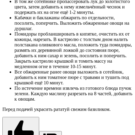
В том же сотейнике пропассеровать лук до золотистого
цвета, затем добавить к нему измельчённый чеснок и
подержать их на огне ещё 1-2 минуты.
Кабачки и баклажаны обжарить по отдельности,
посолить, поперчить. Выложить обжаренные овощи на
дуршлаг.
Помидоры пробланшировать в кипятке, очистить их от
кожицы, нарезать. В кастрюлю с толстым дном налить
полстакана оливкового масла, положить туда помидоры,
размять их деревянной ложкой до состояния пюре,
добавить к ним сахар и зелень, посолить и поперчить.
Закрыть кастрюлю крышкой и томить массу на
медленном огне в течение 10-15 минут.
Все обжаренные ранее овощи выложить в сотейник,
добавить к ним томатное пюре с травами и тушить под
крышкой ещё 10 минут.
По истечение времени извлечь из готового блюда пучок
зелени. Каждую маслину разрезать на 8 частей, добавить
к овощам.
Перед подачей украсить рататуй свежим базиликом.