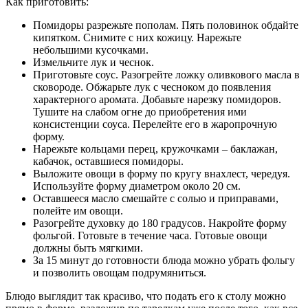
Как приготовить:
Помидоры разрежьте пополам. Пять половинок обдайте
кипятком. Снимите с них кожицу. Нарежьте
небольшими кусочками.
Измельчите лук и чеснок.
Приготовьте соус. Разогрейте ложку оливкового масла в
сковороде. Обжарьте лук с чесноком до появления
характерного аромата. Добавьте нарезку помидоров.
Тушите на слабом огне до приобретения ими
консистенции соуса. Перелейте его в жаропрочную
форму.
Нарежьте кольцами перец, кружочками – баклажан,
кабачок, оставшиеся помидоры.
Выложите овощи в форму по кругу внахлест, чередуя.
Используйте форму диаметром около 20 см.
Оставшееся масло смешайте с солью и приправами,
полейте им овощи.
Разогрейте духовку до 180 градусов. Накройте форму
фольгой. Готовьте в течение часа. Готовые овощи
должны быть мягкими.
За 15 минут до готовности блюда можно убрать фольгу
и позволить овощам подрумяниться.
Блюдо выглядит так красиво, что подать его к столу можно