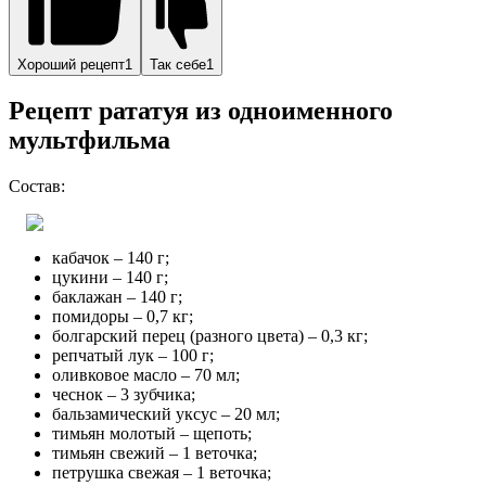
Хороший рецепт1
Так себе1
Рецепт рататуя из одноименного
мультфильма
Состав:
кабачок – 140 г;
цукини – 140 г;
баклажан – 140 г;
помидоры – 0,7 кг;
болгарский перец (разного цвета) – 0,3 кг;
репчатый лук – 100 г;
оливковое масло – 70 мл;
чеснок – 3 зубчика;
бальзамический уксус – 20 мл;
тимьян молотый – щепоть;
тимьян свежий – 1 веточка;
петрушка свежая – 1 веточка;