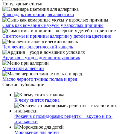
ул. Святоозерская д. 15 (м. Выхино) мкр. Кожухово
(м. ул
Дмитриевского, м. Лухмановская)
info@solnyshkomed.ru
Задать вопрос