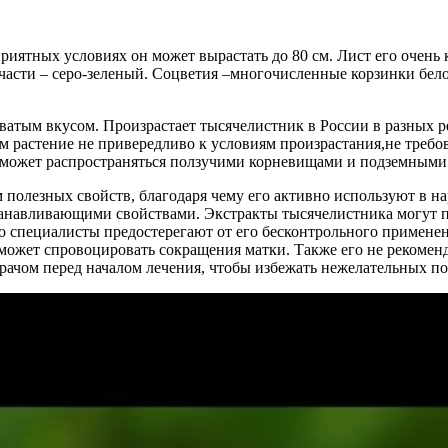
приятных условиях он может вырастать до 80 см. Лист его очень
 части – серо-зеленый. Соцветия –многочисленные корзинки бел
ватым вкусом. Произрастает тысячелистник в России в разных р
 растение не привередливо к условиям произрастания,не требов
н может распространяться ползучими корневищами и подземными
 полезных свойств, благодаря чему его активно используют в н
анавливающими свойствами. Экстракты тысячелистника могут по
о специалисты предостерегают от его бесконтрольного примене
 может спровоцировать сокращения матки. Также его не рекоме
рачом перед началом лечения, чтобы избежать нежелательных по