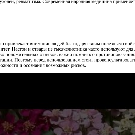
пухолей, ревматизма. Современная народная медицина применяет
вно привлекает внимание людей благодаря своим полезным свойс
итет. Настои и отвары из тысячелистника часто используют для
во положительных отзывов, важно помнить о противопоказаниях.
ктации. Поэтому перед использованием стоит проконсультировать
орожности и осознания возможных рисков.