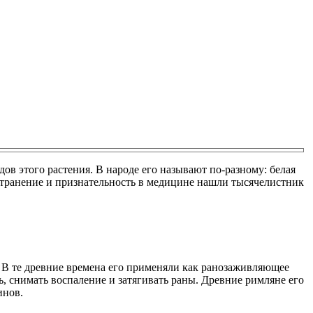
ов этого растения. В народе его называют по-разному: белая
остранение и признательность в медицине нашли тысячелистник
». В те древние времена его применяли как ранозаживляющее
ь, снимать воспаление и затягивать раны. Древние римляне его
инов.