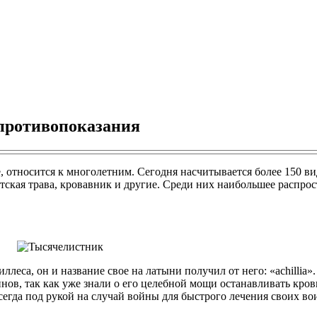
 противопоказания
относится к многолетним. Сегодня насчитывается более 150 вид
датская трава, кровавник и другие. Среди них наибольшее распр
леса, он и название свое на латыни получил от него: «achillia
нов, так как уже знали о его целебной мощи останавливать кров
сегда под рукой на случай войны для быстрого лечения своих во