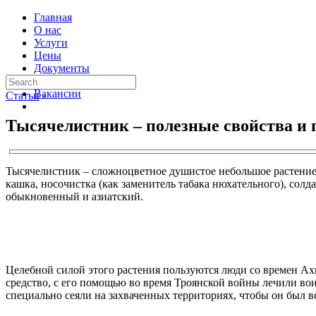
Главная
О нас
Услуги
Цены
Документы
Контакты
Вакансии
Статьи
›
Тысячелистник – полезные свойства и
Тысячелистник – сложноцветное душистое небольшое растение, 
кашка, носочистка (как заменитель табака нюхательного), сол
обыкновенный и азиатский.
Целебной силой этого растения пользуются люди со времен Ахил
средство, с его помощью во время Троянской войны лечили вои
специально сеяли на захваченных территориях, чтобы он был в