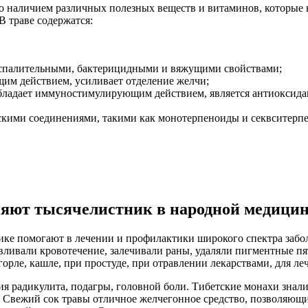
 наличием различных полезных веществ и витаминов, которые 
В траве содержатся:
оспалительными, бактерицидными и вяжущими свойствами;
им действием, усиливает отделение желчи;
обладает иммуностимулирующим действием, является антиоксида
ескими соединениями, такими как монотерпеноиды и секвситерпе
няют тысячелистник в народной медици
ке помогают в лечении и профилактики широкого спектра забол
вливали кровотечение, залечивали раны, удаляли пигментные пя
орле, кашле, при простуде, при отравлении лекарствами, для ле
ния радикулита, подагры, головной боли. Тибетские монахи знал
 Свежий сок травы отличное желчегонное средство, позволяющи