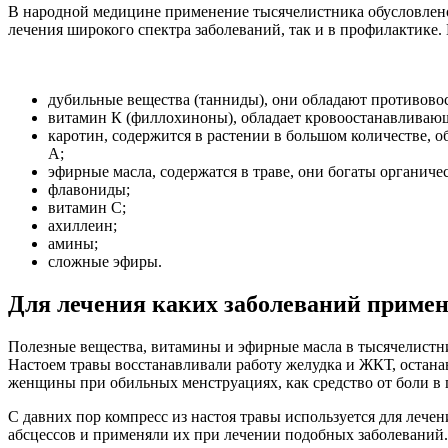
В народной медицине применение тысячелистника обусловлено
лечения широкого спектра заболеваний, так и в профилактике. 
дубильные вещества (танниды), они обладают противов
витамин К (филлохиноны), обладает кровоостанавливающ
каротин, содержится в растении в большом количестве, 
А;
эфирные масла, содержатся в траве, они богаты органич
флавониды;
витамин С;
ахиллеин;
амины;
сложные эфиры.
Для лечения каких заболеваний приме
Полезные вещества, витамины и эфирные масла в тысячелистни
Настоем травы восстанавливали работу желудка и ЖКТ, остана
женщины при обильных менструациях, как средство от боли в г
С давних пор компресс из настоя травы используется для лече
абсцессов и применяли их при лечении подобных заболеваний.