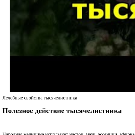
Лечебные свойства тысячелистника
Полезное действие тысячелистника
Народная медицина использует настои, мази, эссенции, эфирны