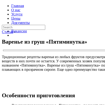
Главная
О нас
Услуги
Цены
Документы
Контакты
Вакансии
Статьи
›
Варенье из груш «Пятиминутка»
Традиционные рецепты варенья из любых фруктов предусматри
веществ в них почти не остается. У современных хозяек поп
названием «Пятиминутка». Варенье из груш «Пятиминутка» пол
плавающих в прозрачном сиропе. Еще одно преимущество таких
Особенности приготовления