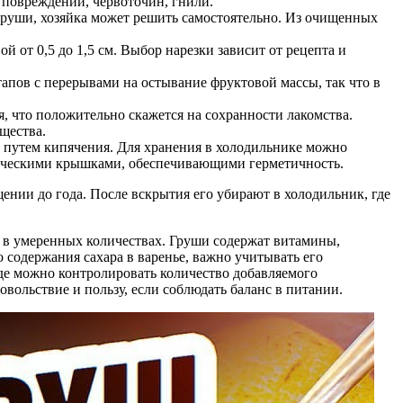
 повреждений, червоточин, гнили.
груши, хозяйка может решить самостоятельно. Из очищенных
 от 0,5 до 1,5 см. Выбор нарезки зависит от рецепта и
тапов с перерывами на остывание фруктовой массы, так что в
я, что положительно скажется на сохранности лакомства.
щества.
 путем кипячения. Для хранения в холодильнике можно
ллическими крышками, обеспечивающими герметичность.
щении до года. После вскрытия его убирают в холодильник, где
ь в умеренных количествах. Груши содержат витамины,
 содержания сахара в варенье, важно учитывать его
где можно контролировать количество добавляемого
овольствие и пользу, если соблюдать баланс в питании.