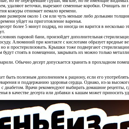
лые, но не перезревшие груши, мягкие, но не имеющие видимых
ем, удаляют веточки, вырезают семенные коробки. Очищать ли 
ятия кожуры отнимает немало времени.
и размером около 1 см или чуть меньше либо дольками толщиной
времени уйдет на приготовление варенья.
серт более 5 минут подряд, но иногда он варится в несколько э
ут.
 условиях паровой бани, произойдет дополнительная стерилизаци
осуду. Алюминий при контакте с кислотами образует вредные ве
, но и простерилизовать. Крышки тоже подвергают стерилизации
ом будут стоять в помещении, закрывать их можно только мета
о варили. Обычно десерт допускается хранить в прохладном поме
ет быть полезным дополнением к рациону, если его употреблят
арения и поддержанию здоровья сердца. Однако, из-за высокого
й с диабетом. Врачи рекомендуют выбирать домашние рецепты, 
енья в качестве десерта или добавки к кашам может приносить уд