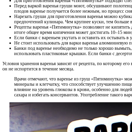
Для приготовления варенья «Пятиминутка» подходят спе
Перед варкой варенья груши моют, обсушивают полотенц
плодов варенье получается более нежным, но процесс сн
Нарезать груши для приготовления варенья можно кубикам
предпочтений кулинара. Чем крупнее куски, тем больше 
Рецепты варенья «Пятиминутка» позволяют не кипятить де
итоге общее время кипячения может достигать 10–15 мин
Если банки с вареньем укутать и оставить их остывать в
Не стоит использовать для варки варенья алюминиевую п
Банки под варенье необходимо не только хорошо вымыть
использовать пластиковые крышки. Если банки с десерт
Условия хранения варенья зависят от рецепта, по которому ег
он не испортится в течение месяца.
Врачи отмечают, что варенье из груш «Пятиминутка» мож
минералы и клетчатку, что способствует улучшению пищев
влияние на уровень глюкозы в крови, особенно для люде
сахара и избегать консервантов. Употребление такого вар