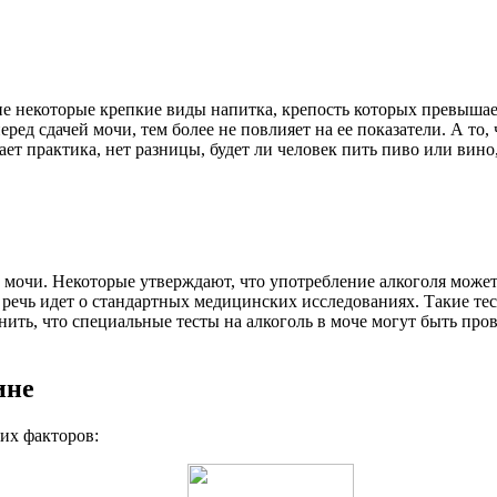
ание некоторые крепкие виды напитка, крепость которых превыш
ред сдачей мочи, тем более не повлияет на ее показатели. А то,
т практика, нет разницы, будет ли человек пить пиво или вино
 мочи. Некоторые утверждают, что употребление алкоголя может 
и речь идет о стандартных медицинских исследованиях. Такие те
ить, что специальные тесты на алкоголь в моче могут быть про
ине
щих факторов: