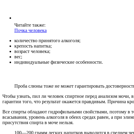
Читайте также:
Почка человека
количество принятого алкоголя;
крепость напитка;
возраст человека;
вес;
индивидуальные физические особенности.
Проба слюны тоже не может гарантировать достоверность
Чтобы узнать, пил ли человек спиртное перед анализом мочи, в
гарантии того, что результат окажется правдивым. Причина кро
Все спирты обладают гидрофильными свойствами, поэтому в той
всасывания, уровень алкоголя в обеих средах равен, а при эли
присутствия спирта в моче нельзя.
100—200 грамм легких напитков выводится в среднем чере