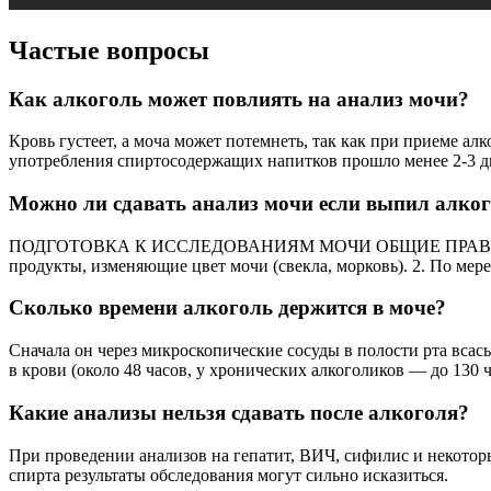
Частые вопросы
Как алкоголь может повлиять на анализ мочи?
Кровь густеет, а моча может потемнеть, так как при приеме а
употребления спиртосодержащих напитков прошло менее 2-3 д
Можно ли сдавать анализ мочи если выпил алко
ПОДГОТОВКА К ИССЛЕДОВАНИЯМ МОЧИ ОБЩИЕ ПРАВИЛА: За 10–
продукты, изменяющие цвет мочи (свекла, морковь). 2. По ме
Сколько времени алкоголь держится в моче?
Сначала он через микроскопические сосуды в полости рта всасыв
в крови (около 48 часов, у хронических алкоголиков — до 130 ч
Какие анализы нельзя сдавать после алкоголя?
При проведении анализов на гепатит, ВИЧ, сифилис и некоторы
спирта результаты обследования могут сильно исказиться.