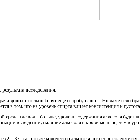
 результата исследования.
рачи дополнительно берут еще и пробу слюны. Но даже если брат
ется в том, что на уровень спирта влияет консистенция и густо
 среде, где воды больше, уровень содержания алкоголя будет в
минации выведении, наличие алкоголя в крови меньше, чем в ури
з 2—3 часа, а то же количество алкоголя покрепче содержится в