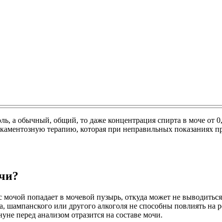
ль, а обычный, общий, то даже концентрация спирта в моче от 0
дикаментозную терапию, которая при неправильных показаниях пр
очи?
 c мочой попадает в мочевой пузырь, откуда может не выводитьс
, шампанского или другого алкоголя не способны повлиять на р
уне перед анализом отразится на составе мочи.