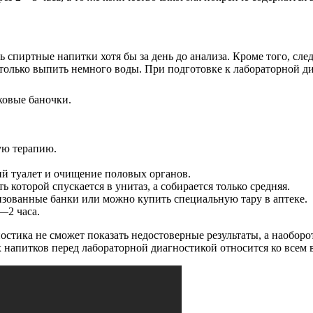
 спиртные напитки хотя бы за день до анализа. Кроме того, сле
т только выпить немного воды. При подготовке к лабораторной 
ковые баночки.
ую терапию.
ий туалет и очищение половых органов.
ь которой спускается в унитаз, а собирается только средняя.
изованные банки или можно купить специальную тару в аптеке.
—2 часа.
остика не сможет показать недостоверные результаты, а наоборо
 напитков перед лабораторной диагностикой относится ко всем в