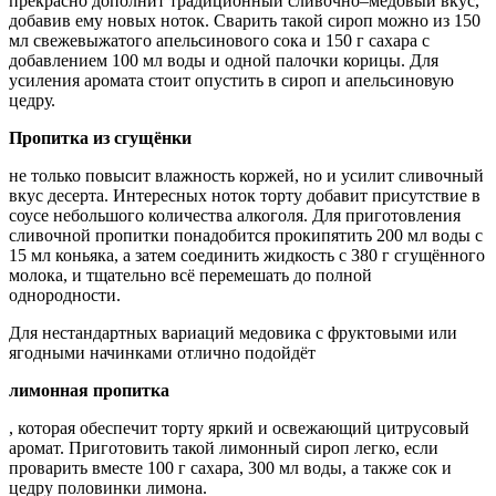
прекрасно дополнит традиционный сливочно–медовый вкус,
добавив ему новых ноток. Сварить такой сироп можно из 150
мл свежевыжатого апельсинового сока и 150 г сахара с
добавлением 100 мл воды и одной палочки корицы. Для
усиления аромата стоит опустить в сироп и апельсиновую
цедру.
Пропитка из сгущёнки
не только повысит влажность коржей, но и усилит сливочный
вкус десерта. Интересных ноток торту добавит присутствие в
соусе небольшого количества алкоголя. Для приготовления
сливочной пропитки понадобится прокипятить 200 мл воды с
15 мл коньяка, а затем соединить жидкость с 380 г сгущённого
молока, и тщательно всё перемешать до полной
однородности.
Для нестандартных вариаций медовика с фруктовыми или
ягодными начинками отлично подойдёт
лимонная пропитка
, которая обеспечит торту яркий и освежающий цитрусовый
аромат. Приготовить такой лимонный сироп легко, если
проварить вместе 100 г сахара, 300 мл воды, а также сок и
цедру половинки лимона.