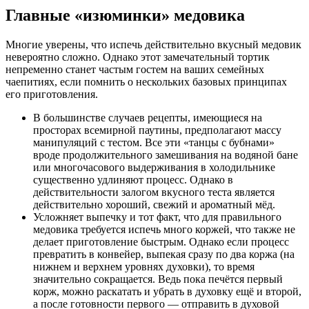
Главные «изюминки» медовика
Многие уверены, что испечь действительно вкусный медовик
невероятно сложно. Однако этот замечательный тортик
непременно станет частым гостем на ваших семейных
чаепитиях, если помнить о нескольких базовых принципах
его приготовления.
В большинстве случаев рецепты, имеющиеся на
просторах всемирной паутины, предполагают массу
манипуляций с тестом. Все эти «танцы с бубнами»
вроде продолжительного замешивания на водяной бане
или многочасового выдерживания в холодильнике
существенно удлиняют процесс. Однако в
действительности залогом вкусного теста является
действительно хороший, свежий и ароматный мёд.
Усложняет выпечку и тот факт, что для правильного
медовика требуется испечь много коржей, что также не
делает приготовление быстрым. Однако если процесс
превратить в конвейер, выпекая сразу по два коржа (на
нижнем и верхнем уровнях духовки), то время
значительно сокращается. Ведь пока печётся первый
корж, можно раскатать и убрать в духовку ещё и второй,
а после готовности первого — отправить в духовой