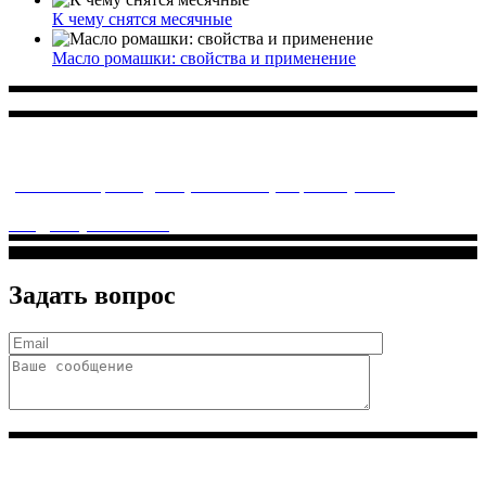
К чему снятся месячные
Масло ромашки: свойства и применение
Многопрофильное медицинское учреждение, которое
заботится о детском здоровье и оказывает медицинские
услуги высочайшего качества.
ул. Святоозерская д. 15 (м. Выхино) мкр. Кожухово
(м. ул
Дмитриевского, м. Лухмановская)
info@solnyshkomed.ru
Задать вопрос