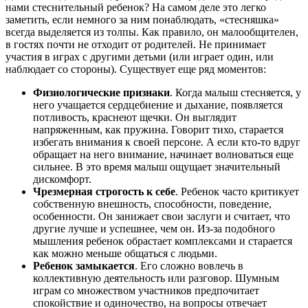
нами стеснительный ребенок? На самом деле это легко
заметить, если немного за ним понаблюдать, «стесняшка»
всегда выделяется из толпы. Как правило, он малообщителен,
в гостях почти не отходит от родителей. Не принимает
участия в играх с другими детьми (или играет один, или
наблюдает со стороны). Существует еще ряд моментов:
Физиологические признаки
. Когда малыш стесняется, у
него учащается сердцебиение и дыхание, появляется
потливость, краснеют щечки. Он выглядит
напряженным, как пружина. Говорит тихо, старается
избегать внимания к своей персоне. А если кто-то вдруг
обращает на него внимание, начинает волноваться еще
сильнее. В это время малыш ощущает значительный
дискомфорт.
Чрезмерная строгость к себе
. Ребенок часто критикует
собственную внешность, способности, поведение,
особенности. Он занижает свои заслуги и считает, что
другие лучше и успешнее, чем он. Из-за подобного
мышления ребенок обрастает комплексами и старается
как можно меньше общаться с людьми.
Ребенок замыкается
. Его сложно вовлечь в
коллективную деятельность или разговор. Шумным
играм со множеством участников предпочитает
спокойствие и одиночество, на вопросы отвечает