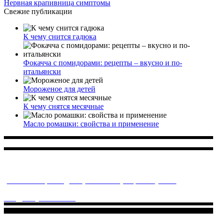
Нервная крапивница симптомы
Свежие публикации
К чему снится гадюка
Фокачча с помидорами: рецепты – вкусно и по-
итальянски
Мороженое для детей
К чему снятся месячные
Масло ромашки: свойства и применение
Многопрофильное медицинское учреждение, которое
заботится о детском здоровье и оказывает медицинские
услуги высочайшего качества.
ул. Святоозерская д. 15 (м. Выхино) мкр. Кожухово
(м. ул
Дмитриевского, м. Лухмановская)
info@solnyshkomed.ru