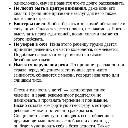
односложно, ему не нравится что-то долго рассказывать.
Не любит быть в центре внимания
, даже если его
хвалят. Публичное признание заслуг для него также
настоящий стресс.
Консервативен
. Любит бывать в знакомой обстановке и
ситуациях. Опасается всего нового, незнакомого. Боится
выступать перед аудиторией, всеми силами пытается
этого избежать.
Не уверен в себе
. Из-за этого ребенку трудно дается
принятие решений, он часто колеблется, сомневается.
Подобные сложности могут вызвать и самые
безобидные задачи.
Имеются нарушения речи
. По причине тревожности и
страха перед общением застенчивые дети часто
заикаются, сбиваются с мысли, говорят невнятно или
слишком тихо.
Стеснительность у детей — распространенное
явление, и врачи рекомендуют родителям не
паниковать, а проявлять терпение и понимание.
Важно создать комфортную атмосферу, в которой
ребенок сможет постепенно раскрыться.
Специалисты советуют поощрять его к общению с
другими детьми, начиная с небольших групп, где
он будет чувствовать себя в безопасности. Также