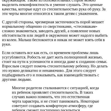
окружающим. Также из положительных сторон можно
выделить неконфликтность и умение слушать. Это ценные
качества, которые идут со стеснительностью рука об руку. За
эти черты многие относятся к таким детям с уважением.
С другой стороны, чрезмерная застенчивость порой мешает
нормальному общению со сверстниками, «стесняшкам»
сложно знакомиться, заводить друзей, а появление новых
обстоятельств или людей в окружении может надолго выбить
из колеи. Малыш беспокоится и никак не может взять себя в
руки.
Если оставить все как есть, со временем проблемы лишь
усугубляются. Робость не дает жить полноценной жизнью,
стоит на пути к успешности и иногда даже к созданию семьи.
Взрослым следует помочь стеснительному ребенку. Но делать
это нужно деликатно и ненавязчиво. Для этого следует
подбадривать его и показывать, как взаимодействовать с
другими людьми.
Многие родители сталкиваются с ситуацией, когда
их ребенок проявляет стеснительность. В таких
случаях важно помнить, что это естественная
черта характера, и не стоит паниковать. Некоторые
советуют создавать комфортную атмосферу, где
ребенок сможет постепенно раскрыться.