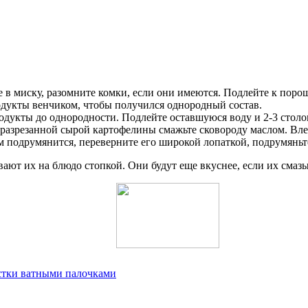
те в миску, разомните комки, если они имеются. Подлейте к пор
родукты венчиком, чтобы получился однородный состав.
одукты до однородности. Подлейте оставшуюся воду и 2-3 столо
 разрезанной сырой картофелины смажьте сковороду маслом. Вле
аям подрумянится, переверните его широкой лопаткой, подрумяньт
ают их на блюдо стопкой. Они будут еще вкуснее, если их смаз
истки ватными палочками