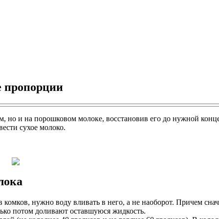
е пропорции
м, но и на порошковом молоке, восстановив его до нужной конц
вести сухое молоко.
лока
 комков, нужно воду вливать в него, а не наоборот. Причем сна
лько потом доливают оставшуюся жидкость.