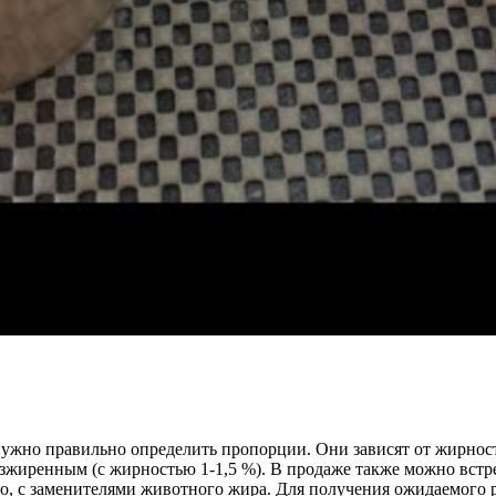
ужно правильно определить пропорции. Они зависят от жирност
езжиренным (с жирностью 1-1,5 %). В продаже также можно вст
го, с заменителями животного жира. Для получения ожидаемого 