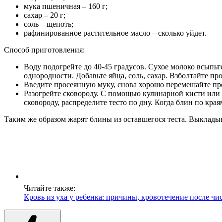
мука пшеничная – 160 г;
сахар – 20 г;
соль – щепоть;
рафинированное растительное масло – сколько уйдет.
Способ приготовления:
Воду подогрейте до 40-45 градусов. Сухое молоко всыпь
однородности. Добавьте яйца, соль, сахар. Взболтайте п
Введите просеянную муку, снова хорошо перемешайте пр
Разогрейте сковороду. С помощью кулинарной кисти или
сковороду, распределите тесто по дну. Когда блин по кр
Таким же образом жарят блины из оставшегося теста. Выкладыв
Читайте также:
Кровь из уха у ребенка: причины, кровотечение после ч