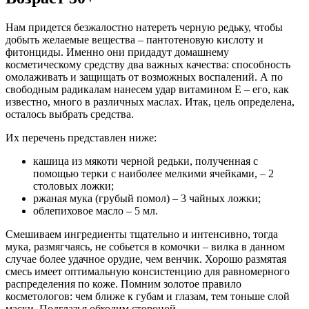
Нам придется безжалостно натереть черную редьку, чтобы
добыть желаемые вещества – пантотеновую кислоту и
фитонциды. Именно они придадут домашнему
косметическому средству два важных качества: способность
омолаживать и защищать от возможных воспалений. А по
свободным радикалам нанесем удар витамином Е – его, как
известно, много в различных маслах. Итак, цель определена,
осталось выбрать средства.
Их перечень представлен ниже:
кашица из мякоти черной редьки, полученная с
помощью терки с наиболее мелкими ячейками, – 2
столовых ложки;
ржаная мука (грубый помол) – 3 чайных ложки;
облепиховое масло – 5 мл.
Смешиваем ингредиенты тщательно и интенсивно, тогда
мука, размягчаясь, не собьется в комочки – вилка в данном
случае более удачное орудие, чем венчик. Хорошо размятая
смесь имеет оптимальную консистенцию для равномерного
распределения по коже. Помним золотое правило
косметологов: чем ближе к губам и глазам, тем тоньше слой
маски. Подглазья обходим стороной.