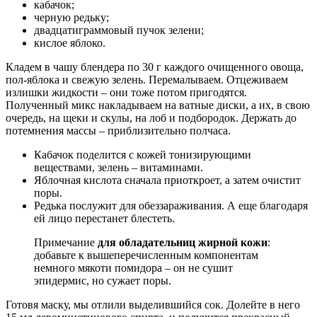
кабачок;
черную редьку;
двадцатиграммовый пучок зелени;
кислое яблоко.
Кладем в чашу блендера по 30 г каждого очищенного овоща,
пол-яблока и свежую зелень. Перемалываем. Отцеживаем
излишки жидкости – они тоже потом пригодятся.
Полученный микс накладываем на ватные диски, а их, в свою
очередь, на щеки и скулы, на лоб и подбородок. Держать до
потемнения массы – приблизительно полчаса.
Кабачок поделится с кожей тонизирующими
веществами, зелень – витаминами.
Яблочная кислота сначала приоткроет, а затем очистит
поры.
Редька послужит для обеззараживания. А еще благодаря
ей лицо перестанет блестеть.
Примечание
для обладательниц жирной кожи
:
добавьте к вышеперечисленным компонентам
немного мякоти помидора – он не сушит
эпидермис, но сужает поры.
Готовя маску, мы отлили выделившийся сок. Долейте в него