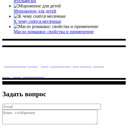
итальянски
Мороженое для детей
К чему снятся месячные
Масло ромашки: свойства и применение
Многопрофильное медицинское учреждение, которое
заботится о детском здоровье и оказывает медицинские
услуги высочайшего качества.
ул. Святоозерская д. 15 (м. Выхино) мкр. Кожухово
(м. ул
Дмитриевского, м. Лухмановская)
info@solnyshkomed.ru
Задать вопрос