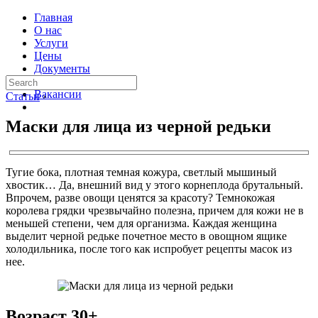
Главная
О нас
Услуги
Цены
Документы
Контакты
Вакансии
Статьи
›
Маски для лица из черной редьки
Тугие бока, плотная темная кожура, светлый мышиный
хвостик… Да, внешний вид у этого корнеплода брутальный.
Впрочем, разве овощи ценятся за красоту? Темнокожая
королева грядки чрезвычайно полезна, причем для кожи не в
меньшей степени, чем для организма. Каждая женщина
выделит черной редьке почетное место в овощном ящике
холодильника, после того как испробует рецепты масок из
нее.
Возраст 30+