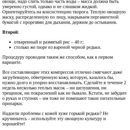
овощи, надо слить только часть воды – масса должна быть
умеренно густой, однако и не слишком жидкой.
Ориентируйтесь на консистенцию творога. Теплую овощную
маску, распределенную по лицу, накрываем пергаментной
бумагой с прорезями для дыхания, держим до остывания.
Второй
:
отваренный и размятый рис – 40 г;
столько же пюре из вареной черной редьки.
Процедуру проводим таким же способом, как в первом
варианте.
Все составляющие этих компрессов отлично смягчают даже
загрубевшую, обветренную кожу, которую, казалось бы,
нужно долго и упорно восстанавливать. Сделайте в течение 2
недель несколько теплых масок – ни шелушения, ни
трещинок, ни покраснений как не бывало. Кстати, не забудьте
о руках и ступнях – им тоже не помешают такие питательные
припарки.
Надоели проблемы с кожей хуже горькой редьки? Не
кручиньтесь – используйте эту овощную культуру и
хорошейте!