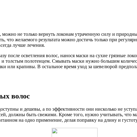
можно не только вернуть локонам утраченную силу и природный 
 что желаемого результата можно достичь только при регулярн
сегда лучше лечения.
зу после осветления волос, нанося маски на сухие грязные локо
й и толстым полотенцем. Смывать маски нужно большим количе
ки или крапивы. В остальное время уход за шевелюрой предпол
ых волос
доступны и дешевы, а по эффективности они нисколько не усту
ей, должны быть свежими. Кроме того, нужно учитывать, что ма
итанном на одно применение, делая поправку на длину и густоту