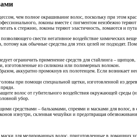
сами
ессом, чем полное окрашивание волос, поскольку при этом крас
рофессионального, локоны вместе с пигментом неизбежно теряют
егать к стержню, локоны теряют эластичность, ломаются и пута
 позволяющего свести негативное воздействие химических веще
потому как обычные средства для этих целей не подходят. Пом
следует ограничить применение средств для стайлинга – щипцов
ди, изготовленные из силикона или полимерных волокон.
разом, аккуратно промокнув их полотенцем. Если возникает нео
оловы при помощи специальной щетки, изготовленной из дерева 
 пряди.
защите волос от губительного воздействия окружающей среды (ни
оловной убор.
ими средствами – бальзамами, спреями и масками для волос, в 
оконов изнутри, склеивая чешуйки и предотвращая обезвоживани
о маски для мелированных волос, приготовленные в домашних ус