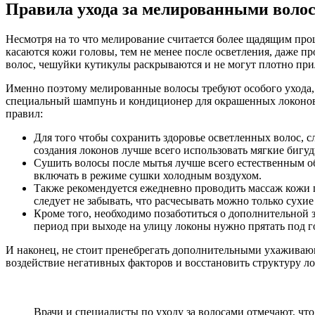
Правила ухода за мелированными воло
Несмотря на то что мелирование считается более щадящим проц
касаются кожи головы, тем не менее после осветления, даже п
волос, чешуйки кутикулы раскрываются и не могут плотно прил
Именно поэтому мелированные волосы требуют особого ухода,
специальный шампунь и кондиционер для окрашенных локонов, 
правил:
Для того чтобы сохранить здоровье осветленных волос, 
создания локонов лучше всего использовать мягкие бигу
Сушить волосы после мытья лучше всего естественным об
включать в режиме сушки холодным воздухом.
Также рекомендуется ежедневно проводить массаж кожи г
следует не забывать, что расчесывать можно только сухие
Кроме того, необходимо позаботиться о дополнительной 
период при выходе на улицу локоны нужно прятать под г
И наконец, не стоит пренебрегать дополнительными ухаживающ
воздействие негативных факторов и восстановить структуру л
Врачи и специалисты по уходу за волосами отмечают, чт