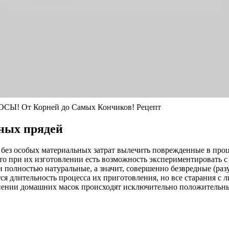
От Корней до Самых Кончиков! Рецепт
ных прядей
без особых материальных затрат вылечить поврежденные в проц
что при их изготовлении есть возможность экспериментировать 
полностью натуральные, а значит, совершенно безвредные (разу
тся длительность процесса их приготовления, но все старания с
енении домашних масок происходят исключительно положительн