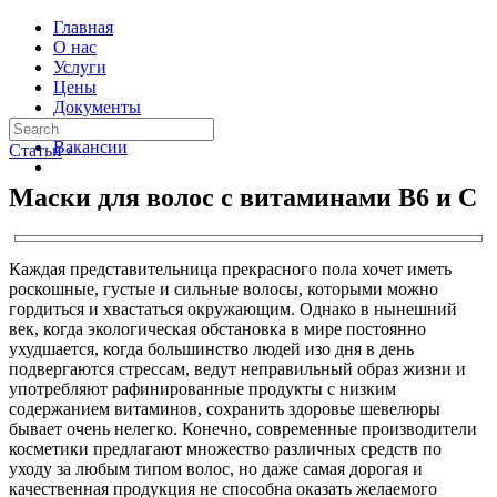
Главная
О нас
Услуги
Цены
Документы
Контакты
Вакансии
Статьи
›
Маски для волос с витаминами B6 и C
Каждая представительница прекрасного пола хочет иметь
роскошные, густые и сильные волосы, которыми можно
гордиться и хвастаться окружающим. Однако в нынешний
век, когда экологическая обстановка в мире постоянно
ухудшается, когда большинство людей изо дня в день
подвергаются стрессам, ведут неправильный образ жизни и
употребляют рафинированные продукты с низким
содержанием витаминов, сохранить здоровье шевелюры
бывает очень нелегко. Конечно, современные производители
косметики предлагают множество различных средств по
уходу за любым типом волос, но даже самая дорогая и
качественная продукция не способна оказать желаемого