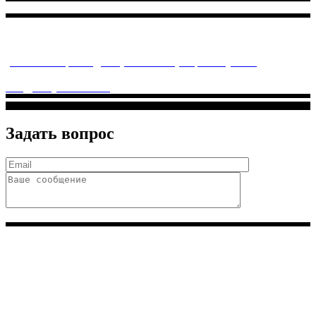
Многопрофильное медицинское учреждение, которое
заботится о детском здоровье и оказывает медицинские
услуги высочайшего качества.
ул. Святоозерская д. 15 (м. Выхино) мкр. Кожухово
(м. ул
Дмитриевского, м. Лухмановская)
info@solnyshkomed.ru
Задать вопрос