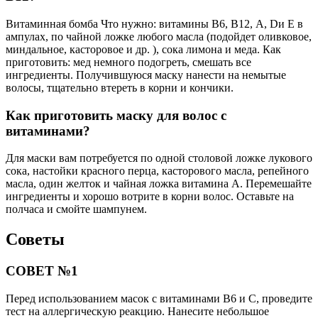
Витаминная бомба Что нужно: витамины В6, В12, А, Dи Е в
ампулах, по чайной ложке любого масла (подойдет оливковое,
миндальное, касторовое и др. ), сока лимона и меда. Как
приготовить: мед немного подогреть, смешать все
ингредиенты. Получившуюся маску нанести на немытые
волосы, тщательно втереть в корни и кончики.
Как приготовить маску для волос с
витаминами?
Для маски вам потребуется по одной столовой ложке лукового
сока, настойки красного перца, касторового масла, репейного
масла, один желток и чайная ложка витамина A. Перемешайте
ингредиенты и хорошо вотрите в корни волос. Оставьте на
полчаса и смойте шампунем.
Советы
СОВЕТ №1
Перед использованием масок с витаминами B6 и C, проведите
тест на аллергическую реакцию. Нанесите небольшое