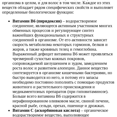
организма в целом, и для волос в том числе. Каждое из этих
веществ обладает рядом специфических свойств и выполняет
определенные биологические функции:
Витамин В6 (пиридоксин)
– водорастворимое
соединение, являющееся активным участником многих
обменных процессов и регулирующее синтез
важнейших функциональных и структурных
соединений в организме. От его активности зависит
скорость метаболизма некоторых гормонов, белков и
жиров, а также кровяных телец и гемоглобина.
Выраженный дефицит витамина В6 может проявляться
чрезмерной сухостью кожных покровов,
сопровождаемой шелушением и зудом, замедлением
роста волос и развитием алопеции. Данное вещество
синтезируется в организме кишечными бактериями, но
быстро выводится из него, и потому его запасы
необходимо постоянно пополнять с помощью продуктов
животного и растительного происхождения и
медикаментозных препаратов (при гиповитаминозе).
Больше всего витамина В6 содержится в
нерафинированном оливковом масле, свиной печени,
красной рыбе, сельди, орехах, пшенице и дрожжах.
Витамин С (аскорбиновая кислота)
– органическое
водорастворимое вещество, выполняющее