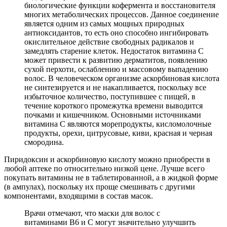
биологические функции кофермента и восстановителя
многих метаболических процессов. Данное соединение
является одним из самых мощных природных
антиоксидантов, то есть оно способно ингибировать
окислительное действие свободных радикалов и
замедлять старение клеток. Недостаток витамина С
может привести к развитию дерматитов, появлению
сухой перхоти, ослаблению и массовому выпадению
волос. В человеческом организме аскорбиновая кислота
не синтезируется и не накапливается, поскольку все
избыточное количество, поступившее с пищей, в
течение короткого промежутка времени выводится
почками и кишечником. Основными источниками
витамина С являются морепродукты, кисломолочные
продукты, орехи, цитрусовые, киви, красная и черная
смородина.
Пиридоксин и аскорбиновую кислоту можно приобрести в
любой аптеке по относительно низкой цене. Лучше всего
покупать витамины не в таблетированной, а в жидкой форме
(в ампулах), поскольку их проще смешивать с другими
компонентами, входящими в состав масок.
Врачи отмечают, что маски для волос с
витаминами B6 и C могут значительно улучшить