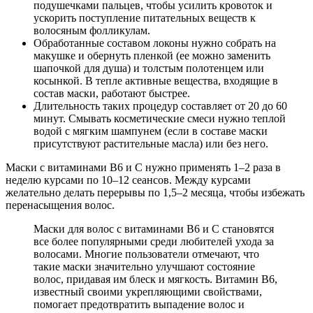
подушечками пальцев, чтобы усилить кровоток и
ускорить поступление питательных веществ к
волосяным фолликулам.
Обработанные составом локоны нужно собрать на
макушке и обернуть пленкой (ее можно заменить
шапочкой для душа) и толстым полотенцем или
косынкой. В тепле активные вещества, входящие в
состав маски, работают быстрее.
Длительность таких процедур составляет от 20 до 60
минут. Смывать косметические смеси нужно теплой
водой с мягким шампунем (если в составе маски
присутствуют растительные масла) или без него.
Маски с витаминами В6 и С нужно применять 1–2 раза в
неделю курсами по 10–12 сеансов. Между курсами
желательно делать перерывы по 1,5–2 месяца, чтобы избежать
перенасыщения волос.
Маски для волос с витаминами B6 и C становятся
все более популярными среди любителей ухода за
волосами. Многие пользователи отмечают, что
такие маски значительно улучшают состояние
волос, придавая им блеск и мягкость. Витамин B6,
известный своими укрепляющими свойствами,
помогает предотвратить выпадение волос и