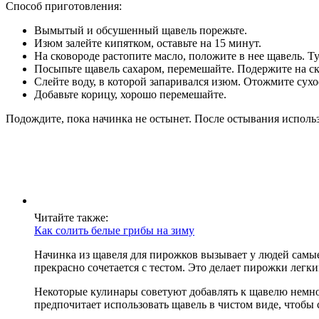
Способ приготовления:
Вымытый и обсушенный щавель порежьте.
Изюм залейте кипятком, оставьте на 15 минут.
На сковороде растопите масло, положите в нее щавель. Т
Посыпьте щавель сахаром, перемешайте. Подержите на ско
Слейте воду, в которой запаривался изюм. Отожмите сух
Добавьте корицу, хорошо перемешайте.
Подождите, пока начинка не остынет. После остывания исполь
Читайте также:
Как солить белые грибы на зиму
Начинка из щавеля для пирожков вызывает у людей самы
прекрасно сочетается с тестом. Это делает пирожки легк
Некоторые кулинары советуют добавлять к щавелю немного
предпочитает использовать щавель в чистом виде, чтобы 