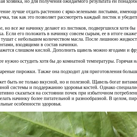
я хозяйка, но для получения ожидаемого результата ей понадоб
ение лучше отдать растению с ярко-зелеными листьями, имеющи
учка, так как это позволяет рассмотреть каждый листик и убедит
е, но все же начинку делают из листиков, подвергшихся хотя б
а. Если его положить в начинку совсем сырым, ее в итоге окаже
и тушат с небольшим количеством масла. После лишнюю жидкость
нтами, входящими в состав начинки.
окажется слишком кислой. Дополнить щавель можно ягодами и фр
ее нужно остудить хотя бы до комнатной температуры. Горячая н
жареные пирожки. Также она подходит для приготовления больш
ет быть не только вкусной, но и полезной. Щавель богат витам
ной системы и поддержанию здоровья костей. Однако специали
гативно сказаться на состоянии почек при избыточном потреблен
делать начинку более питательной и разнообразной. В целом, п
альные особенности здоровья.