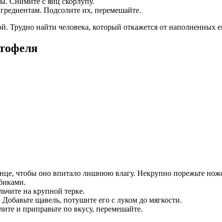
ы. Снимите с яиц скорлупу.
гредиентам. Подсолите их, перемешайте.
ой. Трудно найти человека, который откажется от наполненных 
ртофеля
енце, чтобы оно впитало лишнюю влагу. Некрупно порежьте нож
биками.
льчите на крупной терке.
. Добавьте щавель, потушите его с луком до мягкости.
ите и приправьте по вкусу, перемешайте.