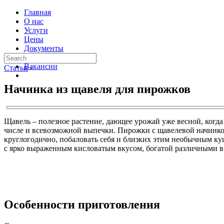
Главная
О нас
Услуги
Цены
Документы
Контакты
Вакансии
Статьи
›
Начинка из щавеля для пирожков
Щавель – полезное растение, дающее урожай уже весной, когд
числе и всевозможной выпечки. Пирожки с щавелевой начинкой
круглогодично, побаловать себя и близких этим необычным куш
с ярко выраженным кисловатым вкусом, богатой различными 
Особенности приготовления