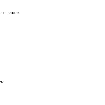
ею пирожков.
ом.