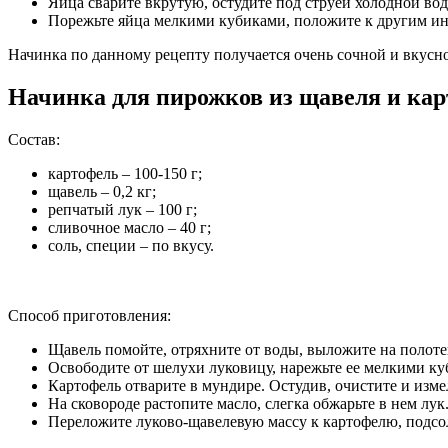
Яйца сварите вкрутую, остудите под струей холодной вод
Порежьте яйца мелкими кубиками, положите к другим ин
Начинка по данному рецепту получается очень сочной и вкусн
Начинка для пирожков из щавеля и ка
Состав:
картофель – 100-150 г;
щавель – 0,2 кг;
репчатый лук – 100 г;
сливочное масло – 40 г;
соль, специи – по вкусу.
Способ приготовления:
Щавель помойте, отряхните от воды, выложите на полот
Освободите от шелухи луковицу, нарежьте ее мелкими ку
Картофель отварите в мундире. Остудив, очистите и изме
На сковороде растопите масло, слегка обжарьте в нем лук
Переложите луково-щавелевую массу к картофелю, подсол