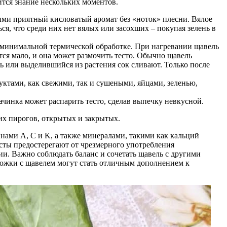
ится знание нескольких моментов.
ми приятный кисловатый аромат без «ноток» плесни. Вялое
ься, что среди них нет вялых или засохших – покупая зелень в
ы минимальной термической обработке. При нагревании щавель
тся мало, и она может размочить тесто. Обычно щавель
 или выделившийся из растения сок сливают. Только после
уктами, как свежими, так и сушеными, яйцами, зеленью,
ачинка может распарить тесто, сделав выпечку невкусной.
их пирогов, открытых и закрытых.
инами A, C и K, а также минералами, такими как кальций
сты предостерегают от чрезмерного употребления
ии. Важно соблюдать баланс и сочетать щавель с другими
ирожки с щавелем могут стать отличным дополнением к