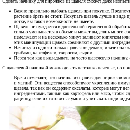
Сделать начинку для пирожков из щавеля сможет даже неопытна
Важно правильно выбрать щавель при покупке. Предпочт
растение брать не стоит. Покупать щавель лучше в виде п
лотке, вы такой возможности не имеете.
Щавель не нуждается в длительной термической обработк
сильно уменьшается в объеме и может выделять много сок
измельчают и на несколько минут заливают кипятком ил
этих манипуляций щавель соединяют с другими ингредие
Начинку из одного только щавеля не делают, иначе она 
грибами, картофелем, творогом, сыром.
Перед тем как выкладывать на тесто щавелевую начинку, 
С щавелевой начинкой можно делать не только печеные, но и 
Врачи отмечают, что начинка из щавеля для пирожков мож
и магний. Эти вещества способствуют укреплению иммун
щавеля, так как он содержит оксалаты, которые могут не
ингредиентами, такими как картофель или мясо, чтобы с
рациону, если их готовить с умом и учитывать индивиду