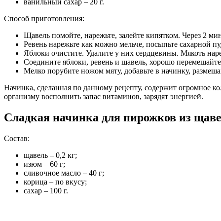
ванильный сахар – 20 г.
Способ приготовления:
Щавель помойте, нарежьте, залейте кипятком. Через 2 ми
Ревень нарежьте как можно мельче, посыпьте сахарной пу
Яблоки очистите. Удалите у них сердцевины. Мякоть на
Соедините яблоки, ревень и щавель, хорошо перемешайте
Мелко порубите ножом мяту, добавьте в начинку, размешай
Начинка, сделанная по данному рецепту, содержит огромное к
организму восполнить запас витаминов, зарядят энергией.
Сладкая начинка для пирожков из щав
Состав:
щавель – 0,2 кг;
изюм – 60 г;
сливочное масло – 40 г;
корица – по вкусу;
сахар – 100 г.