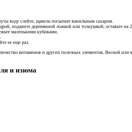
нуты воду слейте, щавель посыпьте ванильным сахаром.
дрой, подавите деревянной ложкой или толкушкой, оставьте на 2
режьте маленькими кубиками.
.
те ее еще раз.
оличество витаминов и других полезных элементов. Весной или 
еля и изюма