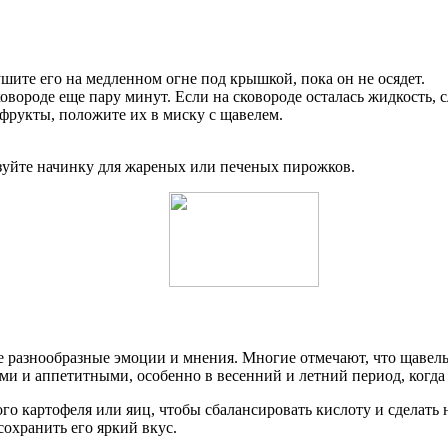
ушите его на медленном огне под крышкой, пока он не осядет.
вороде еще пару минут. Если на сковороде осталась жидкость, с
офрукты, положите их в миску с щавелем.
зуйте начинку для жареных или печеных пирожков.
е разнообразные эмоции и мнения. Многие отмечают, что щавел
ими и аппетитными, особенно в весенний и летний период, когда
 картофеля или яиц, чтобы сбалансировать кислоту и сделать на
сохранить его яркий вкус.