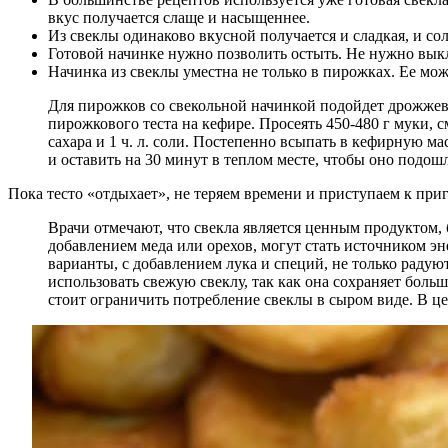
вкус получается слаще и насыщеннее.
Из свеклы одинаково вкусной получается и сладкая, и со
Готовой начинке нужно позволить остыть. Не нужно выкл
Начинка из свеклы уместна не только в пирожках. Ее мож
Для пирожков со свекольной начинкой подойдет дрожжево
пирожкового теста на кефире. Просеять 450-480 г муки, см
сахара и 1 ч. л. соли. Постепенно всыпать в кефирную м
и оставить на 30 минут в теплом месте, чтобы оно подош
Пока тесто «отдыхает», не теряем времени и приступаем к пр
Врачи отмечают, что свекла является ценным продуктом,
добавлением меда или орехов, могут стать источником э
варианты, с добавлением лука и специй, не только раду
использовать свежую свеклу, так как она сохраняет бол
стоит ограничить потребление свеклы в сыром виде. В це