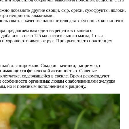
ожно добавлять другие овощи, сыр, орехи, сухофрукты, яблоки.
нутри неприятно влажными.
пользовать в качестве наполнителя для закусочных корзиночек.
тира предлагаем вам один из рецептов пышного
добавить в него 125 мл растительного масла, 1 ст. л.
м и хорошо отставать от рук. Прикрыть тесто полотенцем
инкой для пирожков. Сладкие начинки, например, с
 занимающихся физической активностью. Соленые
 клетчатке, содержащейся в свекле. Врачи рекомендуют
е особенности организма: людям с заболеваниями желудка
ным, но и полезным дополнением к рациону.