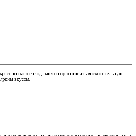
 из красного корнеплода можно приготовить восхитительную
 ярким вкусом.
екании корнеплод сохраняет максимум полезных веществ, а его