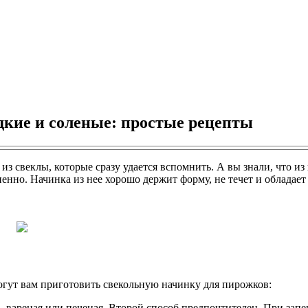
дкие и соленые: простые рецепты
а из свеклы, которые сразу удается вспомнить. А вы знали, что
енно. Начинка из нее хорошо держит форму, не течет и обладает
огут вам приготовить свекольную начинку для пирожков:
, вареная или печеная. Второй способ предпочтителен. При зап