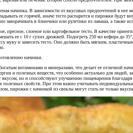
леная начинка. В зависимости от вкусовых предпочтений в нее м
адывать ее горячей, иначе тесто распарится и пирожки будут в
но заворачивать в блинчики или рулетики из лаваша, а также ис
е, пресное, слоеное или картофельное тесто. В качестве ориен
ешать ее с 10 г сухих дрожжей. Подогреть 250 мл кефира до 35°, 
ассу муку и замесить тесто. Оно должно быть мягким, пластичны
ло.
иготовлению начинки.
 богатым витаминами и минералами, что делает ее отличной нач
нергии и полезных веществ, что особенно актуально для людей,
ют вкусом, но и способствуют улучшению пищеварения благодаря
ьше полезных свойств. При этом важно учитывать индивидуальны
лом, пирожки с начинкой из свеклы могут стать не только вкус