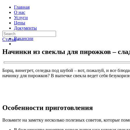
Главная
О нас
Услуги
Цены
Документы
Контакты
Вакансии
Статьи
›
Начинки из свеклы для пирожков – сла
Борщ, винегрет, селедка под шубой – вот, пожалуй, и все блюд
начинку для пирожков? В выпечке свекла ведет себя безукоризн
Особенности приготовления
Возьмите на заметку несколько полезных советов, которые пом
В большинстве рецептов используется уже готовая свекла