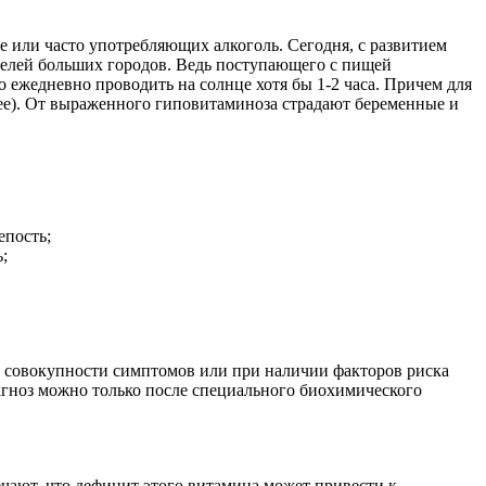
 или часто употребляющих алкоголь. Сегодня, с развитием
телей больших городов. Ведь поступающего с пищей
о ежедневно проводить на солнце хотя бы 1-2 часа. Причем для
лее). От выраженного гиповитаминоза страдают беременные и
епость;
;
о совокупности симптомов или при наличии факторов риска
агноз можно только после специального биохимического
чают, что дефицит этого витамина может привести к