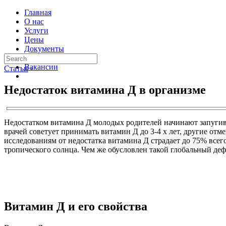
Главная
О нас
Услуги
Цены
Документы
Контакты
Вакансии
Статьи
›
Недостаток витамина Д в организме
Недостатком витамина Д молодых родителей начинают запугиват
врачей советует принимать витамин Д до 3-4 х лет, другие от
исследованиям от недостатка витамина Д страдает до 75% всег
тропического солнца. Чем же обусловлен такой глобальный де
Витамин Д и его свойства