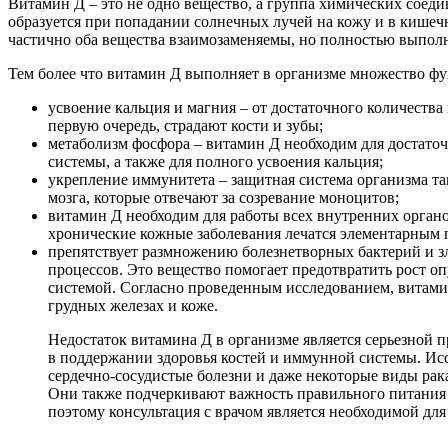
Витамин Д – это не одно вещество, а группа химических соед
образуется при попадании солнечных лучей на кожу и в кишечн
частично оба вещества взаимозаменяемы, но полностью выполн
Тем более что витамин Д выполняет в организме множество ф
усвоение кальция и магния – от достаточного количества 
первую очередь, страдают кости и зубы;
метаболизм фосфора – витамин Д необходим для достаточ
системы, а также для полного усвоения кальция;
укрепление иммунитета – защитная система организма та
мозга, которые отвечают за созревание моноцитов;
витамин Д необходим для работы всех внутренних орган
хронические кожные заболевания лечатся элементарным
препятствует размножению болезнетворных бактерий и з
процессов. Это вещество помогает предотвратить рост о
системой. Согласно проведенным исследованием, витамин 
грудных железах и коже.
Недостаток витамина Д в организме является серьезной 
в поддержании здоровья костей и иммунной системы. Ис
сердечно-сосудистые болезни и даже некоторые виды рак
Они также подчеркивают важность правильного питания 
поэтому консультация с врачом является необходимой дл