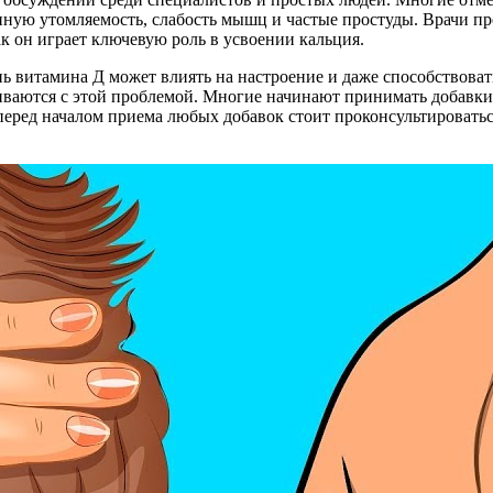
ную утомляемость, слабость мышц и частые простуды. Врачи пре
ак он играет ключевую роль в усвоении кальция.
нь витамина Д может влиять на настроение и даже способствова
киваются с этой проблемой. Многие начинают принимать добавки
перед началом приема любых добавок стоит проконсультировать