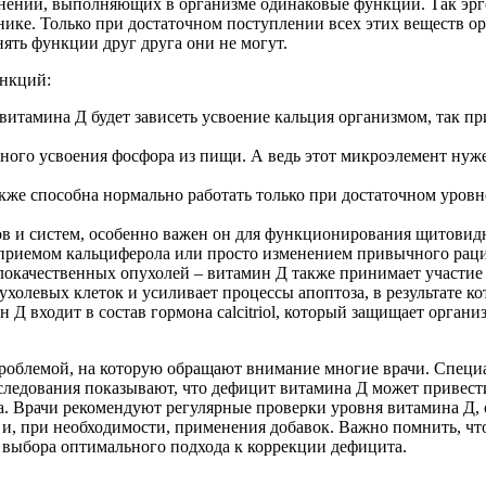
инений, выполняющих в организме одинаковые функции. Так эрг
ике. Только при достаточном поступлении всех этих веществ ор
ять функции друг друга они не могут.
ункций:
витамина Д будет зависеть усвоение кальция организмом, так при
ного усвоения фосфора из пищи. А ведь этот микроэлемент нуж
кже способна нормально работать только при достаточном уровне
ов и систем, особенно важен он для функционирования щитовид
 приемом кальциферола или просто изменением привычного рац
локачественных опухолей – витамин Д также принимает участие 
пухолевых клеток и усиливает процессы апоптоза, в результате
Д входит в состав гормона calcitriol, который защищает органи
проблемой, на которую обращают внимание многие врачи. Специ
следования показывают, что дефицит витамина Д может привести
а. Врачи рекомендуют регулярные проверки уровня витамина Д, 
и, при необходимости, применения добавок. Важно помнить, что
я выбора оптимального подхода к коррекции дефицита.