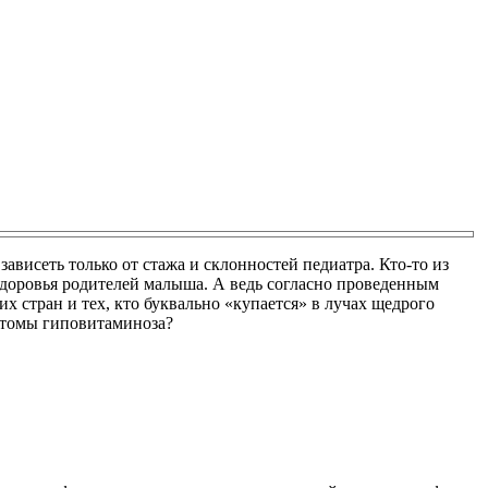
ависеть только от стажа и склонностей педиатра. Кто-то из
 здоровья родителей малыша. А ведь согласно проведенным
х стран и тех, кто буквально «купается» в лучах щедрого
мптомы гиповитаминоза?