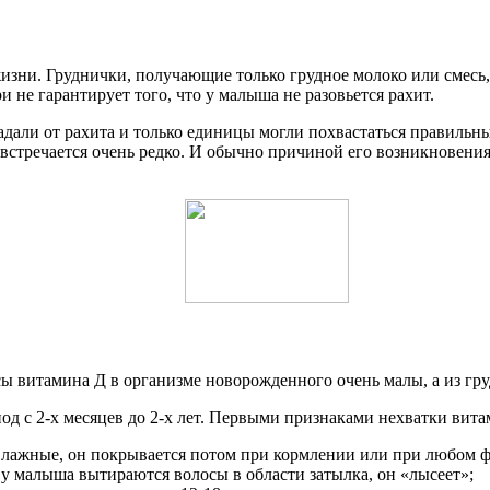
жизни. Груднички, получающие только грудное молоко или смесь,
 не гарантирует того, что у малыша не разовьется рахит.
адали от рахита и только единицы могли похвастаться правильн
 встречается очень редко. И обычно причиной его возникновени
асы витамина Д в организме новорожденного очень малы, а из гр
д с 2-х месяцев до 2-х лет. Первыми признаками нехватки вита
 влажные, он покрывается потом при кормлении или при любом 
 у малыша вытираются волосы в области затылка, он «лысеет»;