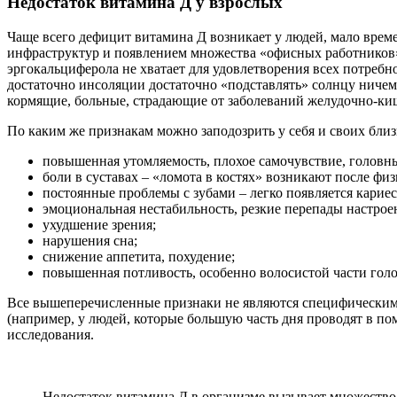
Недостаток витамина Д у взрослых
Чаще всего дефицит витамина Д возникает у людей, мало врем
инфраструктур и появлением множества «офисных работников»
эргокальциферола не хватает для удовлетворения всех потребн
достаточно инсоляции достаточно «подставлять» солнцу ничем
кормящие, больные, страдающие от заболеваний желудочно-киш
По каким же признакам можно заподозрить у себя и своих бли
повышенная утомляемость, плохое самочувствие, головны
боли в суставах – «ломота в костях» возникают после фи
постоянные проблемы с зубами – легко появляется кариес,
эмоциональная нестабильность, резкие перепады настроен
ухудшение зрения;
нарушения сна;
снижение аппетита, похудение;
повышенная потливость, особенно волосистой части гол
Все вышеперечисленные признаки не являются специфическими
(например, у людей, которые большую часть дня проводят в п
исследования.
Недостаток витамина Д в организме вызывает множество