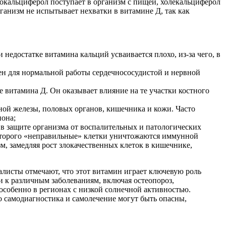
окальциферол поступает в организм с пищей, холекальциферол
ганизм не испытывает нехватки в витамине Д, так как
 недостатке витамина кальций усваивается плохо, из-за чего, в
ен для нормальной работы сердечнососудистой и нервной
 витамина Д. Он оказывает влияние на те участки костного
ной железы, половых органов, кишечника и кожи. Часто
иона;
в защите организма от воспалительных и патологических
 которого «неправильные» клетки уничтожаются иммунной
зм, замедляя рост злокачественных клеток в кишечнике,
алисты отмечают, что этот витамин играет ключевую роль
 к различным заболеваниям, включая остеопороз,
особенно в регионах с низкой солнечной активностью.
 самодиагностика и самолечение могут быть опасны,