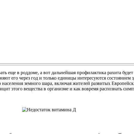
ь еще в роддоме, а вот дальнейшая профилактика рахита будет з
меняют его через год и только единицы интересуются состоянием
о населения земного шара, включая жителей развитых Европейски
фицит этого вещества в организме и как вовремя распознать си