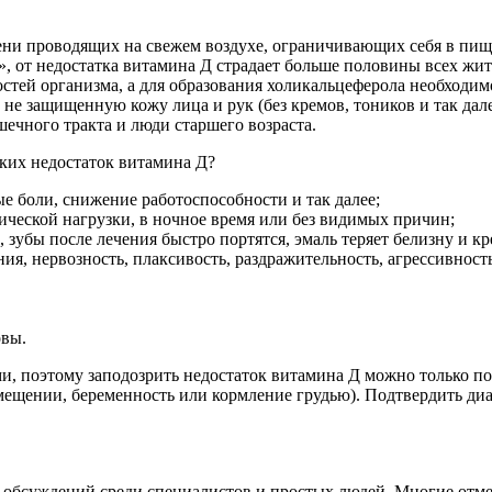
ени проводящих на свежем воздухе, ограничивающих себя в пище
, от недостатка витамина Д страдает больше половины всех жи
остей организма, а для образования холикальцеферола необходим
 не защищенную кожу лица и рук (без кремов, тоников и так да
ечного тракта и люди старшего возраста.
зких недостаток витамина Д?
е боли, снижение работоспособности и так далее;
зической нагрузки, в ночное время или без видимых причин;
 зубы после лечения быстро портятся, эмаль теряет белизну и кр
ия, нервозность, плаксивость, раздражительность, агрессивность
овы.
, поэтому заподозрить недостаток витамина Д можно только п
омещении, беременность или кормление грудью). Подтвердить ди
 обсуждений среди специалистов и простых людей. Многие отме