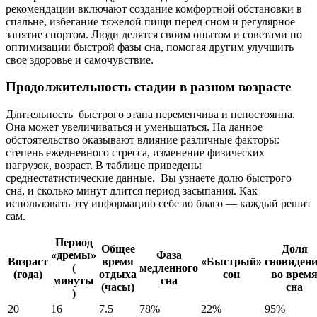
рекомендации включают создание комфортной обстановки в
спальне, избегание тяжелой пищи перед сном и регулярное
занятие спортом. Люди делятся своим опытом и советами по
оптимизации быстрой фазы сна, помогая другим улучшить
свое здоровье и самочувствие.
Продолжительность стадии в разном возрасте
Длительность быстрого этапа переменчива и непостоянна.
Она может увеличиваться и уменьшаться. На данное
обстоятельство оказывают влияние различные факторы:
степень ежедневного стресса, изменение физических
нагрузок, возраст. В таблице приведены
среднестатистические данные. Вы узнаете долю быстрого
сна, и сколько минут длится период засыпания. Как
использовать эту информацию себе во благо — каждый решит
сам.
Период
Общее
Доля
«дремы»
Фаза
Возраст
время
«Быстрый»
сновиден
(
медленного
(года)
отдыха
сон
во врем
минуты
сна
(часы)
сна
)
20
16
7.5
78%
22%
95%