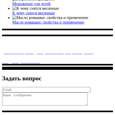
Мороженое для детей
К чему снятся месячные
Масло ромашки: свойства и применение
Многопрофильное медицинское учреждение, которое
заботится о детском здоровье и оказывает медицинские
услуги высочайшего качества.
ул. Святоозерская д. 15 (м. Выхино) мкр. Кожухово
(м. ул
Дмитриевского, м. Лухмановская)
info@solnyshkomed.ru
Задать вопрос