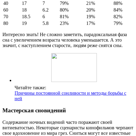
40
17
7
79%
21%
88%
60
18
6.2
80%
20%
84%
70
18.5
6
81%
19%
82%
80
19
5.8
23%
17%
79%
Интересно знать! Не сложно заметить, парадоксальная фаза
сна с увеличением возраста человека уменьшается. А это
значит, с наступлением старости, людям реже снятся сны.
Читайте также:
Причины постоянной сонливости и методы борьбы с
ней
Мастерская сновидений
Содержание ночных видений часто поражают своей
витиеватостью. Некоторые сценаристы кинофильмов черпают
свое вдохновение из мира грез. Сниться могут все известные