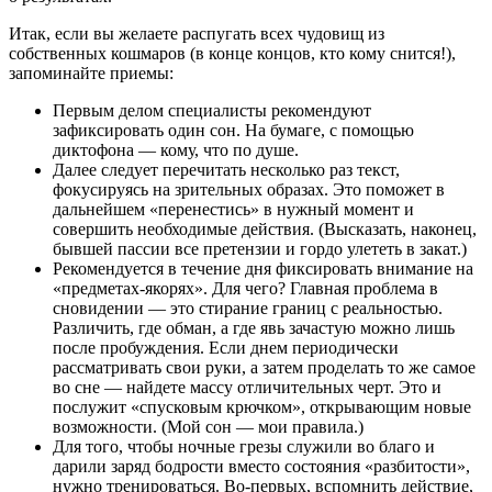
Итак, если вы желаете распугать всех чудовищ из
собственных кошмаров (в конце концов, кто кому снится!),
запоминайте приемы:
Первым делом специалисты рекомендуют
зафиксировать один сон. На бумаге, с помощью
диктофона — кому, что по душе.
Далее следует перечитать несколько раз текст,
фокусируясь на зрительных образах. Это поможет в
дальнейшем «перенестись» в нужный момент и
совершить необходимые действия. (Высказать, наконец,
бывшей пассии все претензии и гордо улететь в закат.)
Рекомендуется в течение дня фиксировать внимание на
«предметах-якорях». Для чего? Главная проблема в
сновидении — это стирание границ с реальностью.
Различить, где обман, а где явь зачастую можно лишь
после пробуждения. Если днем периодически
рассматривать свои руки, а затем проделать то же самое
во сне — найдете массу отличительных черт. Это и
послужит «спусковым крючком», открывающим новые
возможности. (Мой сон — мои правила.)
Для того, чтобы ночные грезы служили во благо и
дарили заряд бодрости вместо состояния «разбитости»,
нужно тренироваться. Во-первых, вспомнить действие,