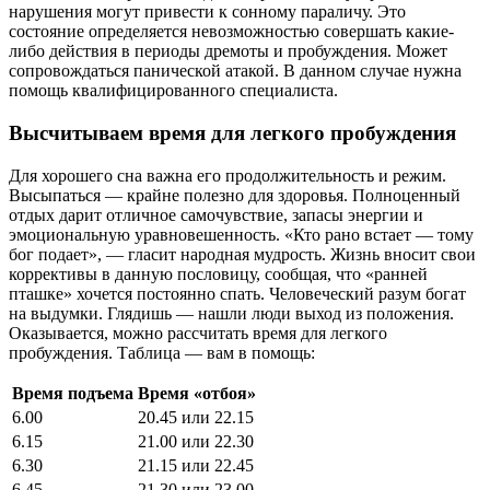
нарушения могут привести к сонному параличу. Это
состояние определяется невозможностью совершать какие-
либо действия в периоды дремоты и пробуждения. Может
сопровождаться панической атакой. В данном случае нужна
помощь квалифицированного специалиста.
Высчитываем время для легкого пробуждения
Для хорошего сна важна его продолжительность и режим.
Высыпаться — крайне полезно для здоровья. Полноценный
отдых дарит отличное самочувствие, запасы энергии и
эмоциональную уравновешенность. «Кто рано встает — тому
бог подает», — гласит народная мудрость. Жизнь вносит свои
коррективы в данную пословицу, сообщая, что «ранней
пташке» хочется постоянно спать. Человеческий разум богат
на выдумки. Глядишь — нашли люди выход из положения.
Оказывается, можно рассчитать время для легкого
пробуждения. Таблица — вам в помощь:
Время подъема
Время «отбоя»
6.00
20.45 или 22.15
6.15
21.00 или 22.30
6.30
21.15 или 22.45
6.45
21.30 или 23.00