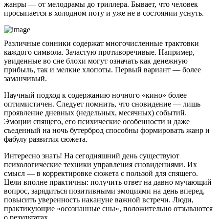
жанры — от мелодрамы до триллера. Бывает, что человек
просыпается в холодном поту и уже не в состоянии уснуть.
Различные сонники содержат многочисленные трактовки
каждого символа. Зачастую противоречивые. Например,
увиденные во сне блохи могут означать как денежную
прибыль, так и мелкие хлопоты. Первый вариант — более
заманчивый.
Научный подход к содержанию ночного «кино» более
оптимистичен. Следует помнить, что сновидение — лишь
проявление дневных (недельных, месячных) событий.
Эмоции спящего, его психические особенности и даже
съеденный на ночь бутерброд способны формировать жанр и
фабулу развития сюжета.
Интересно знать! На сегодняшний день существуют
психологические техники управления сновидениями. Их
смысл — в корректировке сюжета с пользой для спящего.
Цели вполне практичны: получить ответ на давно мучающий
вопрос, зарядиться позитивными эмоциями на день вперед,
повысить уверенность накануне важной встречи. Люди,
практикующие «осознанные сны», положительно отзываются
о результатах.