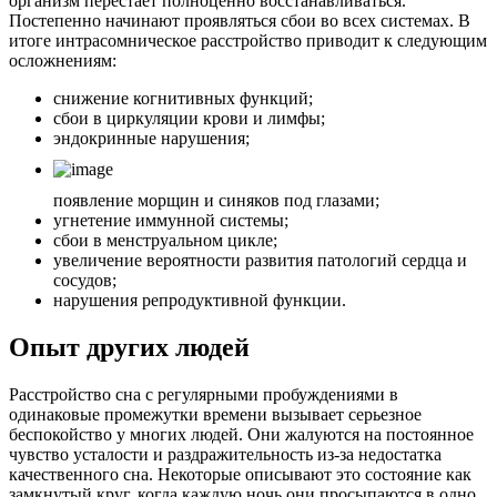
организм перестает полноценно восстанавливаться.
Постепенно начинают проявляться сбои во всех системах. В
итоге интрасомническое расстройство приводит к следующим
осложнениям:
снижение когнитивных функций;
сбои в циркуляции крови и лимфы;
эндокринные нарушения;
появление морщин и синяков под глазами;
угнетение иммунной системы;
сбои в менструальном цикле;
увеличение вероятности развития патологий сердца и
сосудов;
нарушения репродуктивной функции.
Опыт других людей
Расстройство сна с регулярными пробуждениями в
одинаковые промежутки времени вызывает серьезное
беспокойство у многих людей. Они жалуются на постоянное
чувство усталости и раздражительность из-за недостатка
качественного сна. Некоторые описывают это состояние как
замкнутый круг, когда каждую ночь они просыпаются в одно