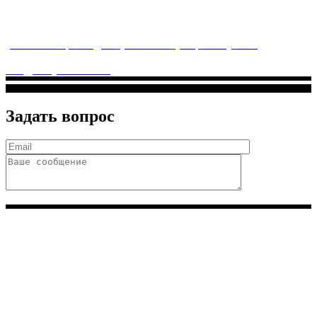
Многопрофильное медицинское учреждение, которое
заботится о детском здоровье и оказывает медицинские
услуги высочайшего качества.
ул. Святоозерская д. 15 (м. Выхино) мкр. Кожухово
(м. ул
Дмитриевского, м. Лухмановская)
info@solnyshkomed.ru
Задать вопрос