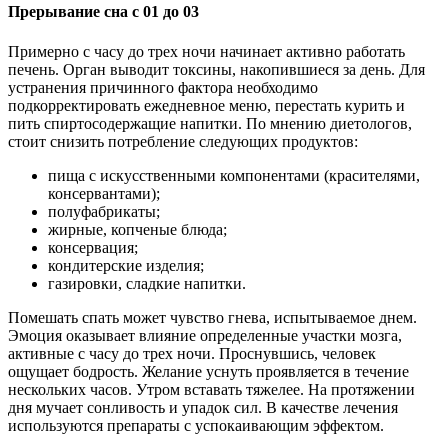
Прерывание сна с 01 до 03
Примерно с часу до трех ночи начинает активно работать
печень. Орган выводит токсины, накопившиеся за день. Для
устранения причинного фактора необходимо
подкорректировать ежедневное меню, перестать курить и
пить спиртосодержащие напитки. По мнению диетологов,
стоит снизить потребление следующих продуктов:
пища с искусственными компонентами (красителями,
консервантами);
полуфабрикаты;
жирные, копченые блюда;
консервация;
кондитерские изделия;
газировки, сладкие напитки.
Помешать спать может чувство гнева, испытываемое днем.
Эмоция оказывает влияние определенные участки мозга,
активные с часу до трех ночи. Проснувшись, человек
ощущает бодрость. Желание уснуть проявляется в течение
нескольких часов. Утром вставать тяжелее. На протяжении
дня мучает сонливость и упадок сил. В качестве лечения
используются препараты с успокаивающим эффектом.