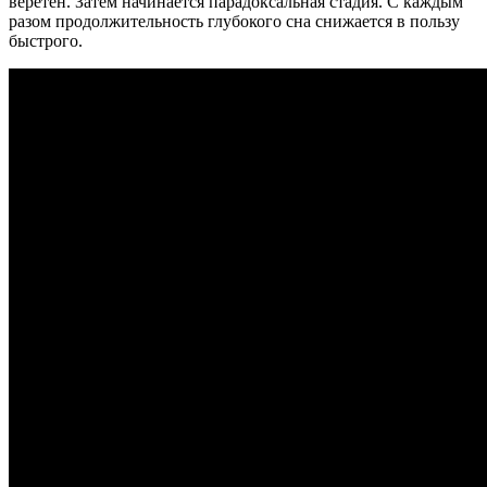
веретен. Затем начинается парадоксальная стадия. С каждым
разом продолжительность глубокого сна снижается в пользу
быстрого.