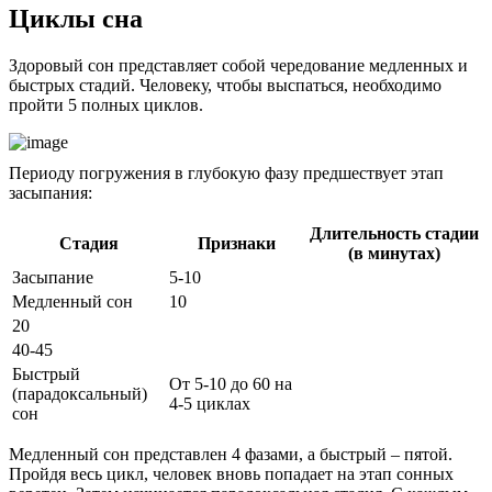
Циклы сна
Здоровый сон представляет собой чередование медленных и
быстрых стадий. Человеку, чтобы выспаться, необходимо
пройти 5 полных циклов.
Периоду погружения в глубокую фазу предшествует этап
засыпания:
Длительность стадии
Стадия
Признаки
(в минутах)
Засыпание
5-10
Медленный сон
10
20
40-45
Быстрый
От 5-10 до 60 на
(парадоксальный)
4-5 циклах
сон
Медленный сон представлен 4 фазами, а быстрый – пятой.
Пройдя весь цикл, человек вновь попадает на этап сонных