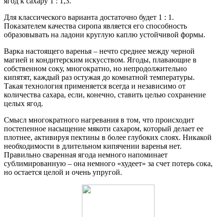
ягод к сахару 1 : 1,3.
Для классического варианта достаточно будет 1 : 1.
Показателем качества сиропа является его способность
образовывать на ладони круглую каплю устойчивой формы.
Варка настоящего варенья – нечто среднее между черной
магией и кондитерским искусством. Ягоды, плавающие в
собственном соку, многократно, но непродолжительно
кипятят, каждый раз остужая до комнатной температуры.
Такая технология применяется всегда и независимо от
количества сахара, если, конечно, ставить целью сохранение
целых ягод.
Смысл многократного нагревания в том, что происходит
постепенное насыщение мякоти сахаром, который делает ее
плотнее, активируя пектины в более глубоких слоях. Никакой
необходимости в длительном кипячении варенья нет.
Правильно сваренная ягода немного напоминает
сублимированную – она немного «худеет» за счет потерь сока,
но остается целой и очень упругой.