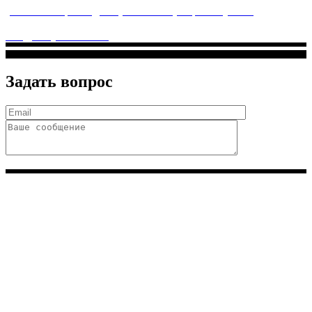
ул. Святоозерская д. 15 (м. Выхино) мкр. Кожухово
(м. ул
Дмитриевского, м. Лухмановская)
info@solnyshkomed.ru
Задать вопрос