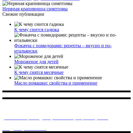
Нервная крапивница симптомы
Свежие публикации
К чему снится гадюка
Фокачча с помидорами: рецепты – вкусно и по-
итальянски
Мороженое для детей
К чему снятся месячные
Масло ромашки: свойства и применение
Многопрофильное медицинское учреждение, которое
заботится о детском здоровье и оказывает медицинские
услуги высочайшего качества.
ул. Святоозерская д. 15 (м. Выхино) мкр. Кожухово
(м. ул
Дмитриевского, м. Лухмановская)
info@solnyshkomed.ru