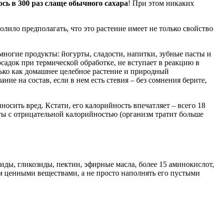
ось в 300 раз слаще обычного сахара
! При этом никаких
ило предполагать, что это растение имеет не только свойство
 многие продукты: йогурты, сладости, напитки, зубные пасты и
садок при термической обработке, не вступает в реакцию в
лько как домашнее целебное растение и природный
е на состав, если в нем есть стевия – без сомнения берите,
носить вред. Кстати, его калорийность впечатляет – всего 18
кты с отрицательной калорийностью (организм тратит больше
ды, гликозиды, пектин, эфирные масла, более 15 аминокислот,
зм ценными веществами, а не просто наполнять его пустыми