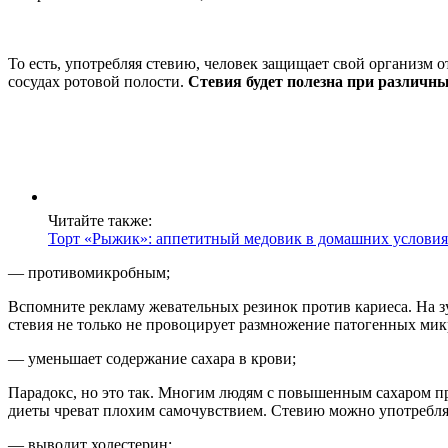
То есть, употребляя стевию, человек защищает свой организм 
сосудах ротовой полости.
Стевия будет полезна при различн
Читайте также:
Торт «Рыжик»: аппетитный медовик в домашних услови
— противомикробным;
Вспомните рекламу жевательных резинок против кариеса. На з
стевия не только не провоцирует размножение патогенных микр
— уменьшает содержание сахара в крови;
Парадокс, но это так. Многим людям с повышенным сахаром при
диеты чреват плохим самочувствием. Стевию можно употреблять 
— выводит холестерин;