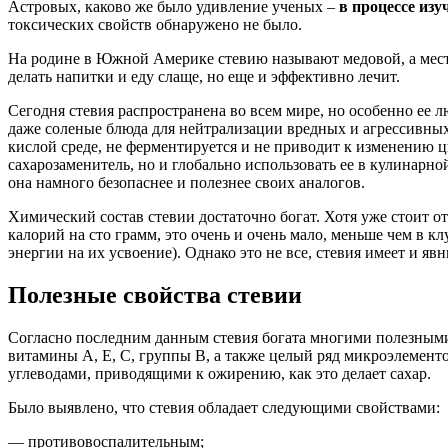
Астровых, каково же было удивление ученых –
в процессе изу
токсических свойств обнаружено не было.
На родине в Южной Америке стевию называют медовой, а местно
делать напитки и еду слаще, но еще и эффективно лечит.
Сегодня стевия распространена во всем мире, но особенно ее 
даже соленые блюда для нейтрализации вредных и агрессивных в
кислой среде, не ферментируется и не приводит к изменению 
сахарозаменитель, но и глобально использовать ее в кулинарн
она намного безопаснее и полезнее своих аналогов.
Химический состав стевии достаточно богат. Хотя уже стоит от
калорий на сто грамм, это очень и очень мало, меньше чем в 
энергии на их усвоение). Однако это не все, стевия имеет и яв
Полезные свойства стевии
Согласно последним данным стевия богата многими полезными 
витамины А, Е, С, группы В, а также целый ряд микроэлементо
углеводами, приводящими к ожирению, как это делает сахар.
Было выявлено, что стевия обладает следующими свойствами:
— противовоспалительным;