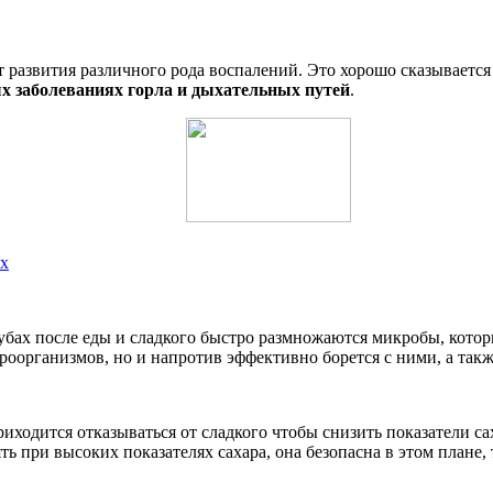
от развития различного рода воспалений. Это хорошо сказываетс
ых заболеваниях горла и дыхательных путей
.
ях
убах после еды и сладкого быстро размножаются микробы, котор
оорганизмов, но и напротив эффективно борется с ними, а такж
ходится отказываться от сладкого чтобы снизить показатели сах
при высоких показателях сахара, она безопасна в этом плане, т