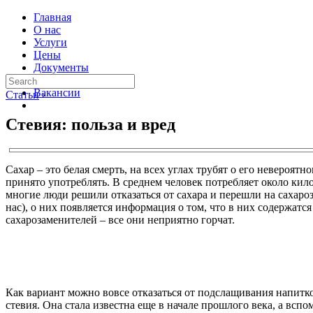
Главная
О нас
Услуги
Цены
Документы
Контакты
Вакансии
Статьи
›
Стевия: польза и вред
Сахар – это белая смерть, на всех углах трубят о его невероятн
принято употреблять. В среднем человек потребляет около килог
многие люди решили отказаться от сахара и перешли на сахароз
нас), о них появляется информация о том, что в них содержатся
сахарозаменителей – все они неприятно горчат.
Как вариант можно вовсе отказаться от подслащивания напитко
стевия. Она стала известна еще в начале прошлого века, а всп