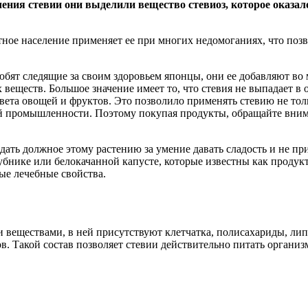
чения стевии они выделили вещество стевиоз, которое оказал
е население применяет ее при многих недомоганиях, что позвол
любят следящие за своим здоровьем японцы, они ее добавляют во
еществ. Большое значение имеет то, что стевия не выпадает в о
цвета овощей и фруктов. Это позволило применять стевию не то
ой промышленности. Поэтому покупая продукты, обращайте внимани
дать должное этому растению за умение давать сладость и не при
клубнике или белокачанной капусте, которые известны как проду
ные лечебные свойства.
веществами, в ней присутствуют клетчатка, полисахариды, липи
в. Такой состав позволяет стевии действительно питать органи