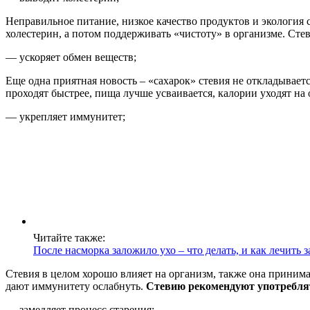
Неправильное питание, низкое качество продуктов и экология с
холестерин, а потом поддерживать «чистоту» в организме. Стев
— ускоряет обмен веществ;
Еще одна приятная новость – «сахарок» стевия не откладываетс
проходят быстрее, пища лучше усваивается, калории уходят на о
— укрепляет иммунитет;
Читайте также:
После насморка заложило ухо – что делать, и как лечить
Стевия в целом хорошо влияет на организм, также она прини
дают иммунитету ослабнуть.
Стевию рекомендуют употреблять
— замедляет процесс старения;